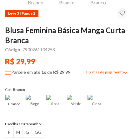
Leve 3 | Pague 2
Blusa Feminina Básica Manga Curta
Branca
Código:
7900261104253
R$ 29,99
Parcele em até
1x
de
R$ 29,99
Formas de pagamento
Modal de formas de pag
Cor:
Branco
Bege
Rosa
Verde
Cinza
Branco
Escolha seu tamanho:
P
M
G
GG