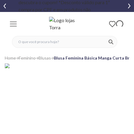
fechar menu
fechar menu
 favoritos
ver produtos
Home
Feminino
Blusas
Blusa Feminina Básica Manga Curta Bra