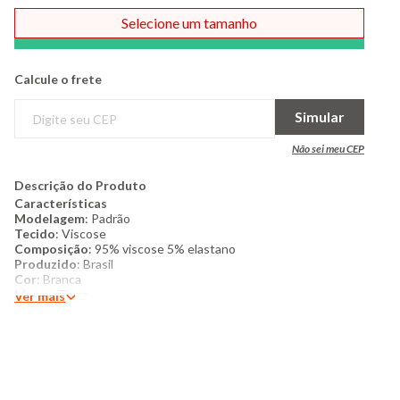
Selecione um tamanho
Comprar
Calcule o frete
Simular
Não sei meu CEP
Descrição do Produto
Características
Modelagem
: Padrão
Tecido
: Viscose
Composição
: 95% viscose 5% elastano
Produzido
: Brasil
Cor
: Branca
Marca
: Torra
Ver mais
Mais detalhes
: Blusa feminina confeccionada em viscose,
modelagem padrão. Com decote redondo, manga curta, peça
básica com costura e acabamento padrão.
Modelo veste peça tamanho P