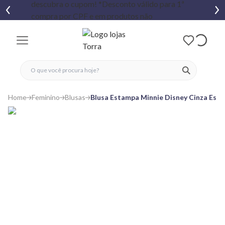
fechar menu
fechar menu
 favoritos
ver produtos
Home
Feminino
Blusas
Blusa Estampa Minnie Disney Cinza Escu