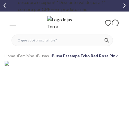
fechar menu
fechar menu
 favoritos
ver produtos
Home
Feminino
Blusas
Blusa Estampa Ecko Red Rosa Pink