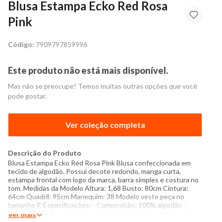
Blusa Estampa Ecko Red Rosa
Pink
Código:
7909797859996
Este produto não está mais disponível.
Mas não se preocupe! Temos muitas outras opções que você
pode gostar.
Ver coleção completa
Descrição do Produto
Blusa Estampa Ecko Red Rosa Pink Blusa confeccionada em
tecido de algodão. Possui decote redondo, manga curta,
estampa frontal com logo da marca, barra simples e costura no
tom. Medidas da Modelo Altura: 1,68 Busto: 80cm Cintura:
64cm Quadril: 95cm Manequim: 38 Modelo veste peça no
tamanho P. Especificações: - Composição: 100% algodão -
Produzido no Brasil - Instruções de lavagem: Lavar somente a
Ver mais
mão Não usar alvejante a base de cloro Proibido usar secadora