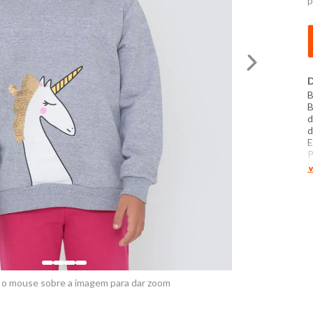
p
D
B
B
d
d
E
P
m
V
P
t
e
 o mouse sobre a imagem para dar zoom