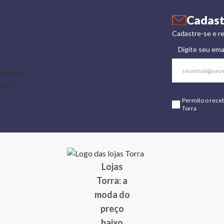
Cadast
Cadastre-se e re
Digite seu ema
Permito o rece
Torra
Lojas
Torra: a
moda do
preço
baixo