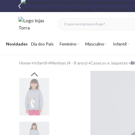
fechar menu
fechar menu
 favoritos
Abrir menu
Novidades
Dia dos Pais
Feminino
Masculino
Infantil
Home
Infantil
Meninas (4 - 8 anos)
Casacos e Jaquetas
Bl