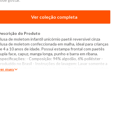
ode gostar.
Ver coleção completa
escrição do Produto
lusa de moletom infantil unicórnio paetê reversível cinza
lusa de moletom confeccionada em malha, ideal para crianças
e 4 a 10 anos de idade. Possui estampa frontal com paetês
upla face, capuz, manga longa, punho e barra em ribana.
specificações: - Composição: 94% algodão, 6% poliéster -
roduzido no Brasil - Instruções de lavagem: Lavar somente a
ão Não usar alvejante a base de cloro Proibido usar secadora
er mais
assar com temperatura máxima de 110°C Não lavar a seco O
om das cores dos produtos nas fotos podem sofrer variações
m decorrência do flash.