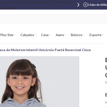
Clube de Afili
Plus Size
Calçados
Casa
Jeans
Básicos
Esporte
usa de Moletom Infantil Unicórnio Paetê Reversível Cinza
C
M