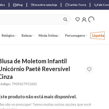
ados
Blog
Encontre uma loja
Cartão Torra
Fale Co
ver produtos favori
Relógios
Beleza
Moda Íntima
Personagens
Liquida
Blusa de Moletom Infantil
Unicórnio Paetê Reversível
Cinza
ódigo:
7909627952682
Este produto não está mais disponível.
as não se preocupe! Temos muitas outras opções que você