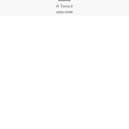
A Torra é
uma rede
varejista
que conta
com 90
lojas em 17
estados
brasileiros,
além da loja
online - site
e aplicativo.
Fundada há
33 anos no
coração do
Brás, a
empresa foi
criada com
o sonho de
transformar
o varejo
popular,
tornando-