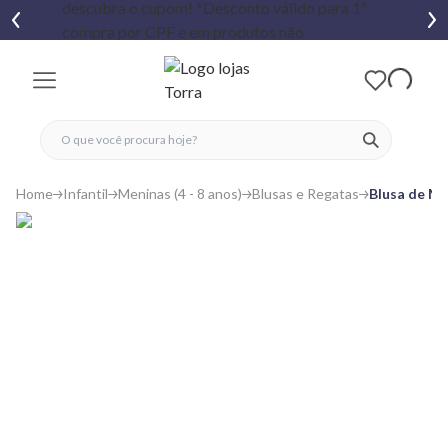
fechar menu
fechar menu
 favoritos
ver produtos
Home
Infantil
Meninas (4 - 8 anos)
Blusas e Regatas
Blusa de Mo