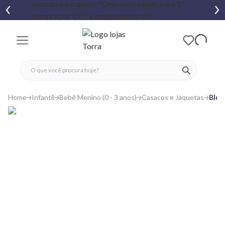
fechar menu
fechar menu
 favoritos
ver produtos
Home
Infantil
Bebê Menino (0 - 3 anos)
Casacos e Jaquetas
Blus