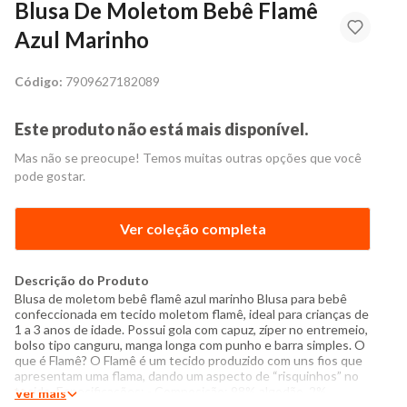
Blusa De Moletom Bebê Flamê
Azul Marinho
Código:
7909627182089
Este produto não está mais disponível.
Mas não se preocupe! Temos muitas outras opções que você
pode gostar.
Ver coleção completa
Descrição do Produto
Blusa de moletom bebê flamê azul marinho Blusa para bebê
confeccionada em tecido moletom flamê, ideal para crianças de
1 a 3 anos de idade. Possui gola com capuz, zíper no entremeio,
bolso tipo canguru, manga longa com punho e barra simples. O
que é Flamê? O Flamê é um tecido produzido com uns fios que
apresentam uma flama, dando um aspecto de “risquinhos” no
tecido. Especificações: - Composição: 98% algodão, 2%
Ver mais
poliéster - Produzido no Brasil - Instruções de lavagem: Lavar