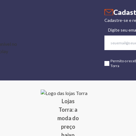
Cadast
Cadastre-se e re
Digite seu ema
Permito o rece
Torra
Lojas
Torra: a
moda do
preço
baixo