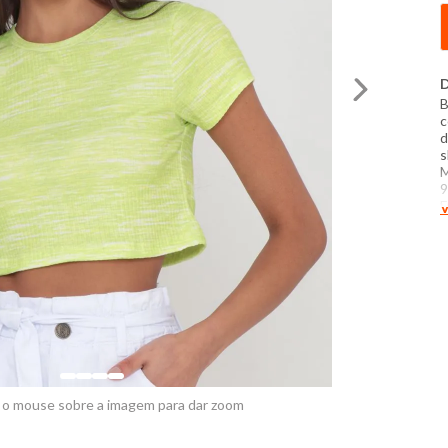
D
B
c
d
s
M
9
E
V
P
m
P
t
e
 o mouse sobre a imagem para dar zoom