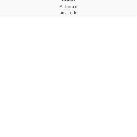
A Torra é
uma rede
varejista
que conta
com 90
lojas em 17
estados
brasileiros,
além da loja
online - site
e aplicativo.
Fundada há
33 anos no
coração do
Brás, a
empresa foi
criada com
o sonho de
transformar
o varejo
popular,
tornando-