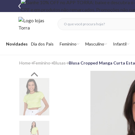
fechar menu
fechar menu
 favoritos
Abrir menu
Novidades
Dia dos Pais
Feminino
Masculino
Infantil
Home
Feminino
Blusas
Blusa Cropped Manga Curta Est