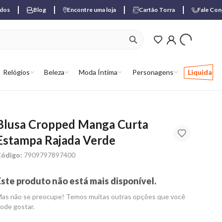
ados
Blog
Encontre uma loja
Cartão Torra
Fale Co
ver produtos favori
Relógios
Beleza
Moda Íntima
Personagens
Liquida
Blusa Cropped Manga Curta
Estampa Rajada Verde
ódigo:
7909797897400
Este produto não está mais disponível.
as não se preocupe! Temos muitas outras opções que você
ode gostar.