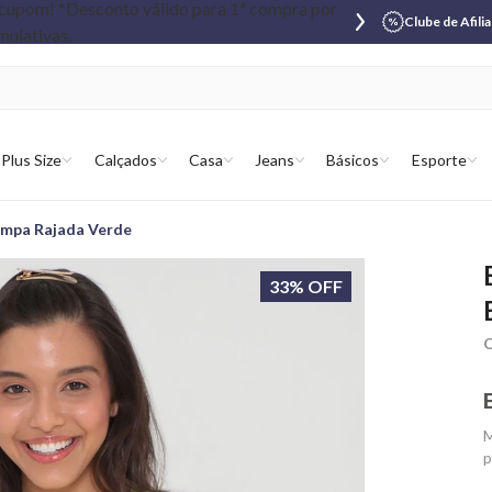
Clube de Afili
Plus Size
Calçados
Casa
Jeans
Básicos
Esporte
ampa Rajada Verde
33% OFF
C
M
p