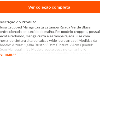
Ver coleção completa
escrição do Produto
lusa Cropped Manga Curta Estampa Rajada Verde Blusa
onfeccionada em tecido de malha. Em modelo cropped, possui
ecote redondo, manga curta e estampa rajada. Use com
horts de cintura alta ou calças wide leg e arrase! Medidas da
odelo: Altura: 1,68m Busto: 80cm Cintura: 64cm Quadril:
5cm Manequim: 38 Modelo veste peça no tamanho P.
specificações: - Composição: 96% algodão, 4% elastano -
er mais
roduzido no Brasil - Instruções de lavagem: Lavar somente a
ão Não usar alvejante a base de cloro Proibido usar secadora
assar com temperatura máxima de 110°C Não lavar a seco O
om das cores dos produtos nas fotos podem sofrer variações
m decorrência do flash.