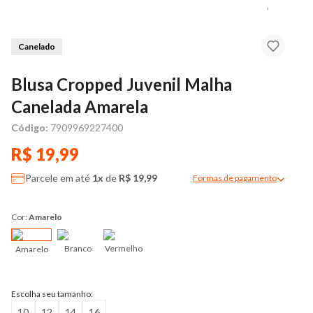
Canelado
Blusa Cropped Juvenil Malha
Canelada Amarela
Código:
7909969227400
R$ 19,99
Parcele em até
1x
de
R$ 19,99
Formas de pagamento
Modal de formas de pag
Cor:
Amarelo
Branco
Vermelho
Amarelo
Escolha seu tamanho:
10
12
14
16