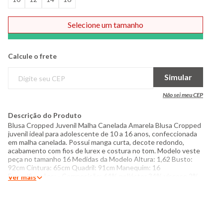
Selecione um tamanho
Comprar
Calcule o frete
Simular
Não sei meu CEP
Descrição do Produto
Blusa Cropped Juvenil Malha Canelada Amarela Blusa Cropped
juvenil ideal para adolescente de 10 a 16 anos, confeccionada
em malha canelada. Possui manga curta, decote redondo,
acabamento com fios de lurex e costura no tom. Modelo veste
peça no tamanho 16 Medidas da Modelo Altura: 1,62 Busto:
92cm Cintura: 65cm Quadril: 91cm Manequim: 16
Especificações: - Composição: 64% poliéster 34% viscose 2%
Ver mais
elastano - Produzido no Brasil - Instruções de lavagem: Lavar
somente a mão Não usar alvejante a base de cloro Proibido
usar secadora Secar pendurada sem torcer Passar com
temperatura máxima de 110°C Não lavar a seco O tom das
cores dos produtos nas fotos podem sofrer variações em