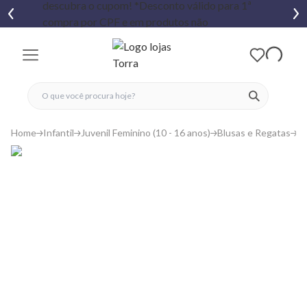
fechar menu
fechar menu
 favoritos
ver produtos
Home
Infantil
Juvenil Feminino (10 - 16 anos)
Blusas e Regatas
B