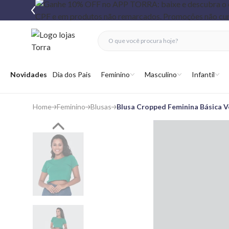
fechar menu
fechar menu
 favoritos
Abrir menu
Novidades
Dia dos Pais
Feminino
Masculino
Infantil
Home
Feminino
Blusas
Blusa Cropped Feminina Básica 