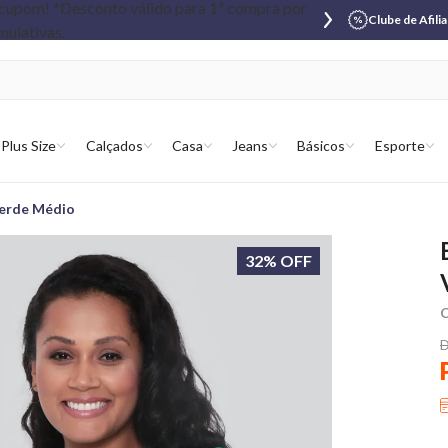
Clube de Afili
Plus Size
Calçados
Casa
Jeans
Básicos
Esporte
Verde Médio
32% OFF
C
D