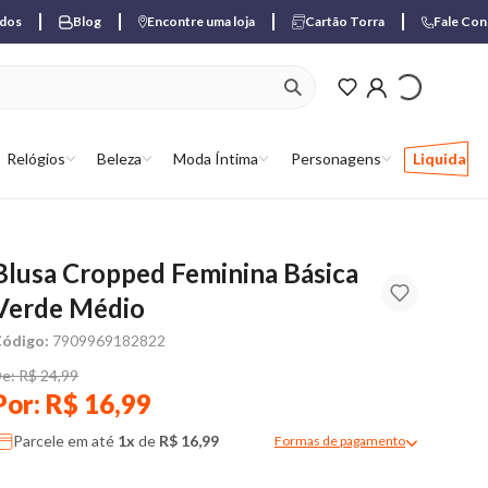
ados
Blog
Encontre uma loja
Cartão Torra
Fale Co
ver produtos favori
Relógios
Beleza
Moda Íntima
Personagens
Liquida
Blusa Cropped Feminina Básica
Verde Médio
ódigo:
7909969182822
e: R$ 24,99
Por: R$ 16,99
Parcele em até
1x
de
R$ 16,99
Formas de pagamento
Modal de formas de pagame