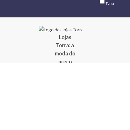
Torra
Lojas
Torra: a
moda do
preço
baixo
A Torra é
uma rede
varejista
que conta
com 90
lojas em 17
estados
brasileiros,
além da loja
online - site