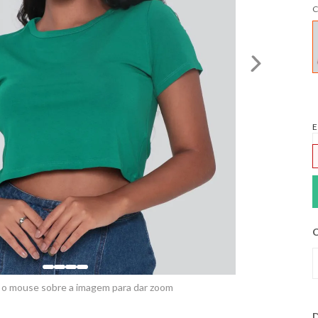
C
E
C
 o mouse sobre a imagem para dar zoom
D