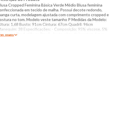
lusa Cropped Feminina Básica Verde Médio Blusa feminina
onfeccionada em tecido de malha. Possui decote redondo,
anga curta, modelagem ajustada com comprimento cropped e
ostura no tom. Modelo veste tamanho P Medidas da Modelo:
ltura: 1,68 Busto: 91cm Cintura: 67cm Quadril: 96cm
anequim: 38 Especificações: - Composição: 95% viscose, 5%
lastano - Produzido no Brasil - Instruções de lavagem: Lavar
er mais
om temperatura máxima de 30°C Não usar alvejante a base de
loro Proibido usar secadora Passar com temperatura máxima
e 150°C Não lavar a seco O tom das cores dos produtos nas
otos podem sofrer variações em decorrência do flash.