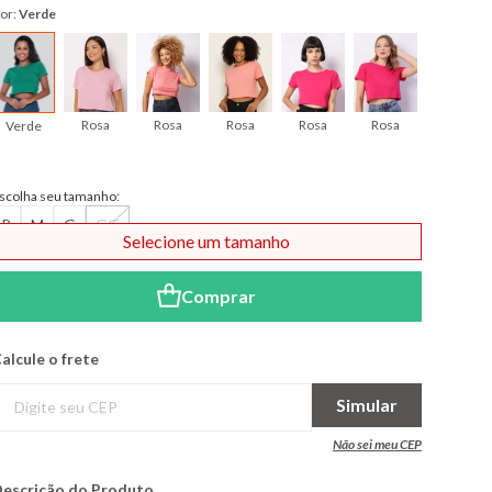
or:
Verde
Rosa
Rosa
Rosa
Rosa
Rosa
Preto
Verde
scolha seu tamanho:
P
M
G
GG
Selecione um tamanho
Comprar
alcule o frete
Simular
Não sei meu CEP
escrição do Produto