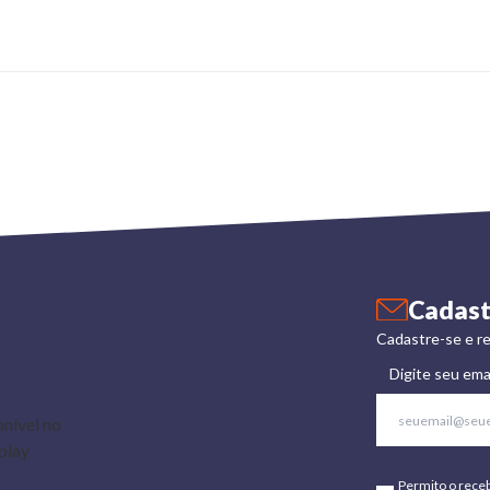
Cadast
Cadastre-se e re
Digite seu ema
Permito o rece