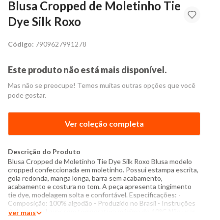
Blusa Cropped de Moletinho Tie
Dye Silk Roxo
Código:
7909627991278
Este produto não está mais disponível.
Mas não se preocupe! Temos muitas outras opções que você
pode gostar.
Ver coleção completa
Descrição do Produto
Blusa Cropped de Moletinho Tie Dye Silk Roxo Blusa modelo
cropped confeccionada em moletinho. Possui estampa escrita,
gola redonda, manga longa, barra sem acabamento,
acabamento e costura no tom. A peça apresenta tingimento
tie dye, modelagem solta e confortável. Especificações: -
Composição: 100% algodão - Produzido no Brasil - Instruções
de lavagem: Lavar com temperatura máxima de 40°C Não usar
Ver mais
alvejante a base de cloro Não usar secadora Passar com