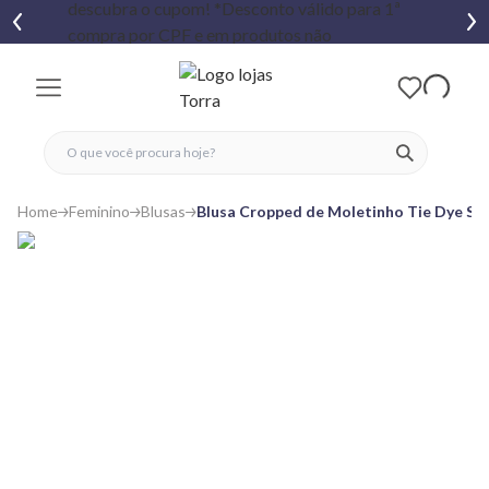
fechar menu
fechar menu
 favoritos
ver produtos
Home
Feminino
Blusas
Blusa Cropped de Moletinho Tie Dye Sil