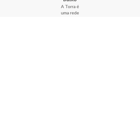
A Torra é
uma rede
varejista
que conta
com 90
lojas em 17
estados
brasileiros,
além da loja
online - site
e aplicativo.
Fundada há
33 anos no
coração do
Brás, a
empresa foi
criada com
o sonho de
transformar
o varejo
popular,
tornando-