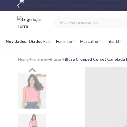
fechar menu
fechar menu
 favoritos
Abrir menu
Novidades
Dia dos Pais
Feminino
Masculino
Infantil
Home
Feminino
Blusas
Blusa Cropped Corset Canelada 