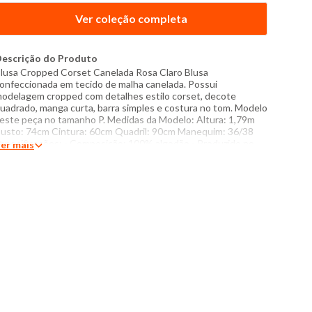
Ver coleção completa
escrição do Produto
lusa Cropped Corset Canelada Rosa Claro Blusa
onfeccionada em tecido de malha canelada. Possui
odelagem cropped com detalhes estilo corset, decote
uadrado, manga curta, barra simples e costura no tom. Modelo
este peça no tamanho P. Medidas da Modelo: Altura: 1,79m
usto: 74cm Cintura: 60cm Quadril: 90cm Manequim: 36/38
specificações: - Composição: 100% algodão - Produzido no
er mais
rasil - Instruções de lavagem: Lavar com temperatura máxima
e 40°C Não usar alvejante a base de cloro Proibido usar
ecadora Secar pendurada sem torcer Passar com temperatura
áxima de 110°C Não lavar a seco O tom das cores dos
rodutos nas fotos podem sofrer variações em decorrência do
lash.