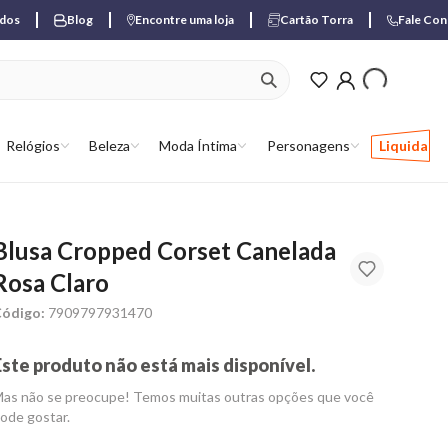
ados
Blog
Encontre uma loja
Cartão Torra
Fale Co
ver produtos favori
Relógios
Beleza
Moda Íntima
Personagens
Liquida
Blusa Cropped Corset Canelada
Rosa Claro
ódigo:
7909797931470
Este produto não está mais disponível.
as não se preocupe! Temos muitas outras opções que você
ode gostar.