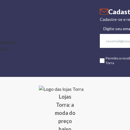
Cadast
Cadastre-se e re
Digite seu ema
Permito o rece
Torra
Lojas
Torra: a
moda do
preço
baixo