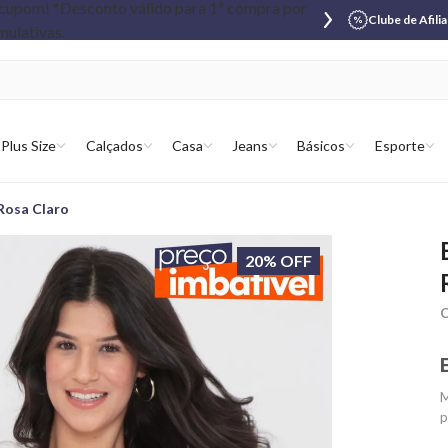
Clube de Afili
Plus Size
Calçados
Casa
Jeans
Básicos
Esporte
Rosa Claro
20% OFF
C
M
p