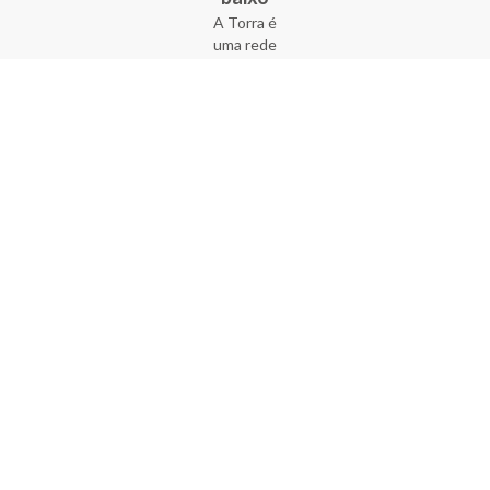
A Torra é
uma rede
varejista
que conta
com 90
lojas em 17
estados
brasileiros,
além da loja
online - site
e aplicativo.
Fundada há
33 anos no
coração do
Brás, a
empresa foi
criada com
o sonho de
transformar
o varejo
popular,
tornando-