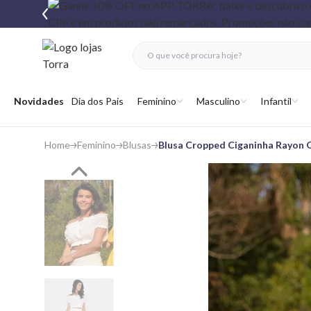
fechar menu
fechar menu
 favoritos
Abrir menu
Novidades
Dia dos Pais
Feminino
Masculino
Infantil
Home
Feminino
Blusas
Blusa Cropped Ciganinha Rayon 