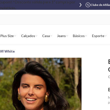
Clube de Afili
Plus Size
Calçados
Casa
Jeans
Básicos
Esporte
Off White
C
M
p