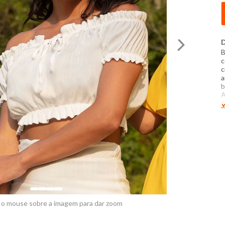
D
B
c
c
a
b
A
1
V
E
B
d
s
 o mouse sobre a imagem para dar zoom