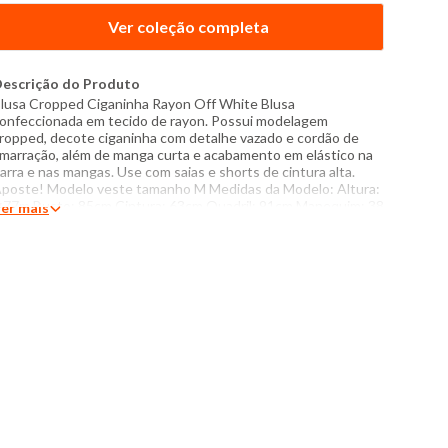
Ver coleção completa
escrição do Produto
lusa Cropped Ciganinha Rayon Off White Blusa
onfeccionada em tecido de rayon. Possui modelagem
ropped, decote ciganinha com detalhe vazado e cordão de
marração, além de manga curta e acabamento em elástico na
arra e nas mangas. Use com saias e shorts de cintura alta.
poste! Modelo veste tamanho M Medidas da Modelo: Altura:
,77m Busto: 85cm Cintura: 63cm Quadril: 91cm Manequim: 38
er mais
specificações: - Composição: 100% viscose - Produzido no
rasil - Instruções de lavagem: Lavar com temperatura máxima
e 40°C Não usar alvejante a base de cloro Proibido usar
ecadora Secar pendurada