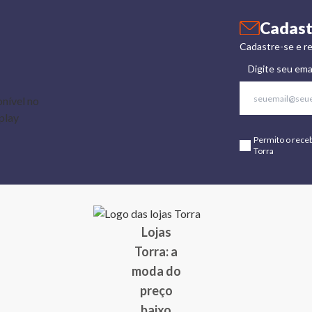
Cadast
Cadastre-se e re
Digite seu ema
Permito o rece
Torra
Lojas
Torra: a
moda do
preço
baixo