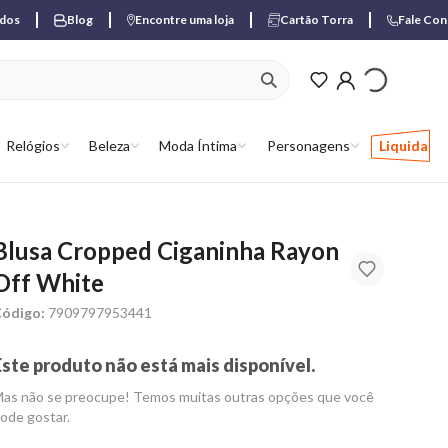
ados
Blog
Encontre uma loja
Cartão Torra
Fale Co
ver produtos favori
Relógios
Beleza
Moda Íntima
Personagens
Liquida
Blusa Cropped Ciganinha Rayon
Off White
ódigo:
7909797953441
Este produto não está mais disponível.
as não se preocupe! Temos muitas outras opções que você
ode gostar.