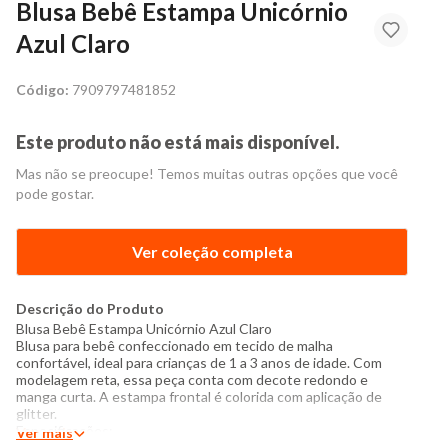
Blusa Bebê Estampa Unicórnio
Azul Claro
Código:
7909797481852
Este produto não está mais disponível.
Mas não se preocupe! Temos muitas outras opções que você
pode gostar.
Ver coleção completa
Descrição do Produto
Blusa
Bebê Estampa Unicórnio Azul Claro
Blusa para bebê confeccionado em tecido de malha
confortável, ideal para crianças de 1 a 3 anos de idade. Com
modelagem reta, essa peça conta com decote redondo e
manga curta. A estampa frontal é colorida com aplicação de
glitter.
Especificações:
Ver mais
- Composição: 96% algodão, 4% elastano