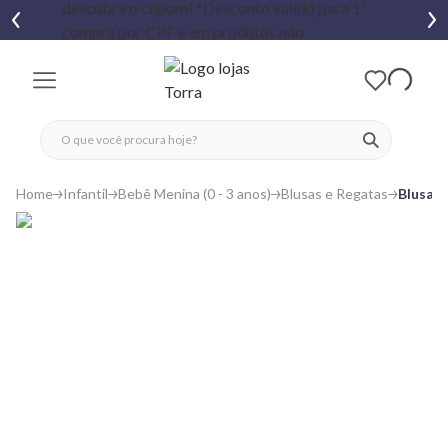
fechar menu
fechar menu
 favoritos
ver produtos
Home
Infantil
Bebê Menina (0 - 3 anos)
Blusas e Regatas
Blusa B