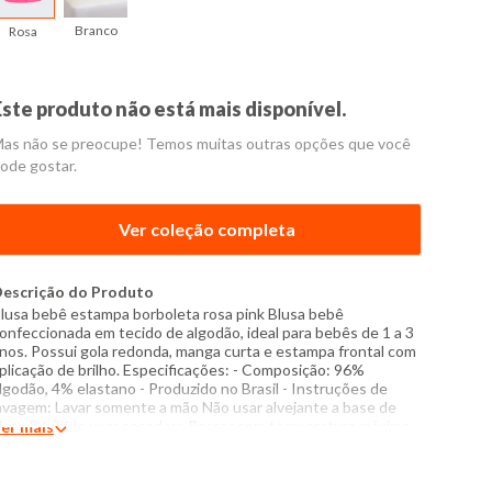
Branco
Rosa
Este produto não está mais disponível.
as não se preocupe! Temos muitas outras opções que você
ode gostar.
Ver coleção completa
escrição do Produto
lusa bebê estampa borboleta rosa pink Blusa bebê
onfeccionada em tecido de algodão, ideal para bebês de 1 a 3
nos. Possui gola redonda, manga curta e estampa frontal com
plicação de brilho. Especificações: - Composição: 96%
lgodão, 4% elastano - Produzido no Brasil - Instruções de
avagem: Lavar somente a mão Não usar alvejante a base de
loro Proibido usar secadora Passar com temperatura máxima
er mais
e 110°C Não lavar a seco O tom das cores dos produtos nas
otos podem sofrer variações em decorrência do flash.