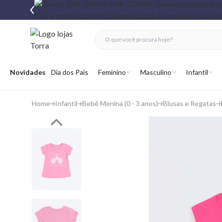
fechar menu
fechar menu
 favoritos
Abrir menu
Novidades
Dia dos Pais
Feminino
Masculino
Infantil
Home
Infantil
Bebê Menina (0 - 3 anos)
Blusas e Regatas