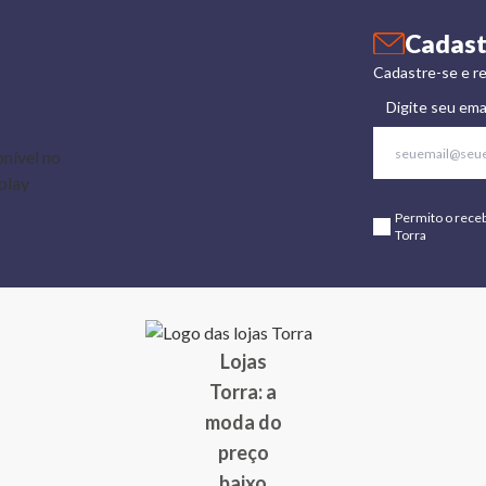
Cadast
Cadastre-se e re
Digite seu ema
Permito o rece
Torra
Lojas
Torra: a
moda do
preço
baixo