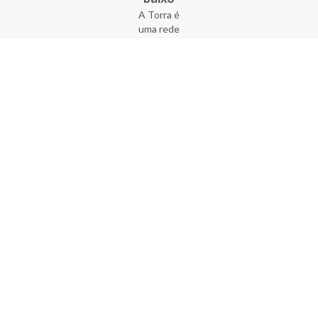
A Torra é
uma rede
varejista
que conta
com 90
lojas em 17
estados
brasileiros,
além da loja
online - site
e aplicativo.
Fundada há
33 anos no
coração do
Brás, a
empresa foi
criada com
o sonho de
transformar
o varejo
popular,
tornando-