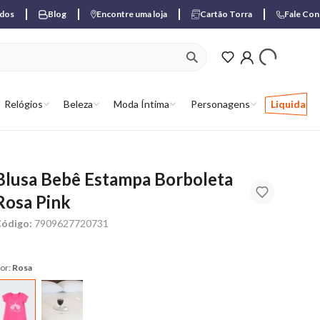
ados
Blog
Encontre uma loja
Cartão Torra
Fale Co
ver produtos favori
Relógios
Beleza
Moda Íntima
Personagens
Liquida
Blusa Bebê Estampa Borboleta
Rosa Pink
ódigo:
7909627720731
or:
Rosa