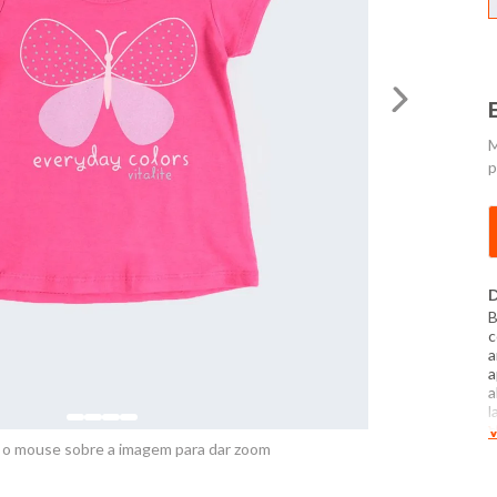
M
p
D
B
c
a
a
a
l
c
V
d
 o mouse sobre a imagem para dar zoom
f