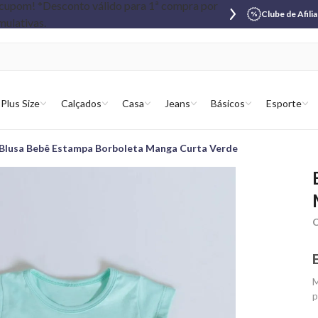
Clube de Afili
Plus Size
Calçados
Casa
Jeans
Básicos
Esporte
Blusa Bebê Estampa Borboleta Manga Curta Verde
C
M
p