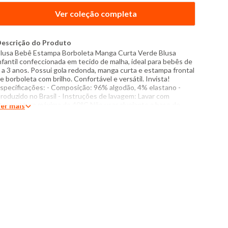
Ver coleção completa
escrição do Produto
lusa Bebê Estampa Borboleta Manga Curta Verde Blusa
nfantil confeccionada em tecido de malha, ideal para bebês de
 a 3 anos. Possui gola redonda, manga curta e estampa frontal
e borboleta com brilho. Confortável e versátil. Invista!
specificações: - Composição: 96% algodão, 4% elastano -
roduzido no Brasil - Instruções de lavagem: Lavar com
emperatura máxima de 40°C Não usar alvejante a base de
er mais
loro Proibido usar secadora Passar com temperatura máxima
e 110°C Não lavar a seco O tom das cores dos produtos nas
otos podem sofrer variações em decorrência do flash.