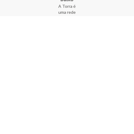
A Torra é
uma rede
varejista
que conta
com 90
lojas em 17
estados
brasileiros,
além da loja
online - site
e aplicativo.
Fundada há
33 anos no
coração do
Brás, a
empresa foi
criada com
o sonho de
transformar
o varejo
popular,
tornando-