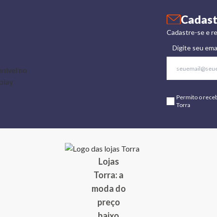
Cadast
Cadastre-se e re
Digite seu ema
Permito o rece
Torra
Lojas
Torra: a
moda do
preço
baixo