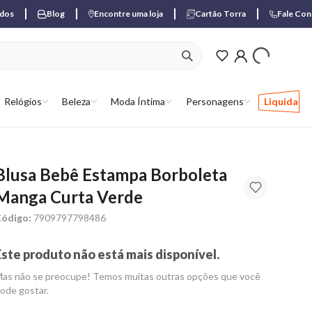
ados
Blog
Encontre uma loja
Cartão Torra
Fale Co
ver produtos favori
Relógios
Beleza
Moda Íntima
Personagens
Liquida
Blusa Bebê Estampa Borboleta
Manga Curta Verde
ódigo:
7909797798486
Este produto não está mais disponível.
as não se preocupe! Temos muitas outras opções que você
ode gostar.