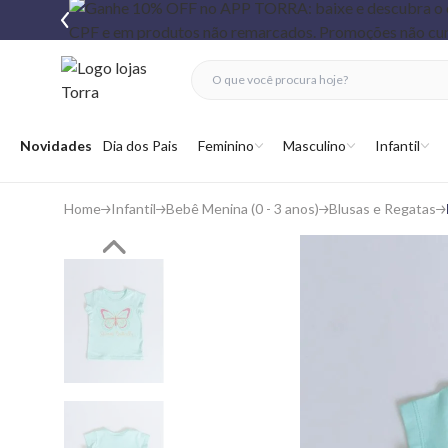
fechar menu
fechar menu
 favoritos
Abrir menu
Novidades
Dia dos Pais
Feminino
Masculino
Infantil
Home
Infantil
Bebê Menina (0 - 3 anos)
Blusas e Regatas