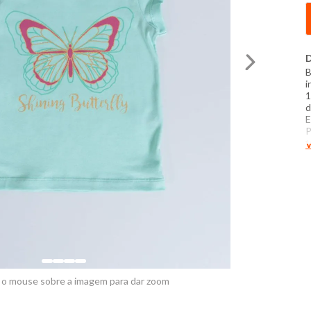
D
B
i
1
d
E
P
t
V
c
d
f
 o mouse sobre a imagem para dar zoom