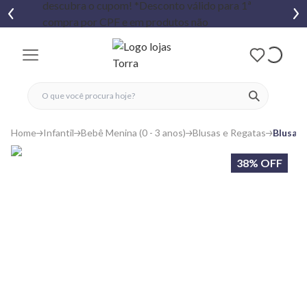
fechar menu
fechar menu
 favoritos
ver produtos
Home
Infantil
Bebê Menina (0 - 3 anos)
Blusas e Regatas
Blusa B
38% OFF