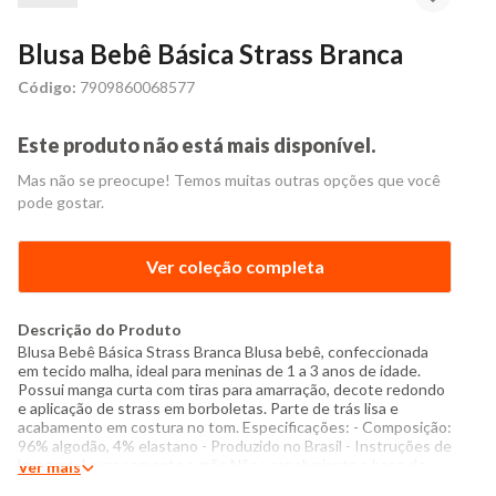
Blusa Bebê Básica Strass Branca
Código:
7909860068577
Este produto não está mais disponível.
Mas não se preocupe! Temos muitas outras opções que você
pode gostar.
Ver coleção completa
Descrição do Produto
Blusa Bebê Básica Strass Branca Blusa bebê, confeccionada
em tecido malha, ideal para meninas de 1 a 3 anos de idade.
Possui manga curta com tiras para amarração, decote redondo
e aplicação de strass em borboletas. Parte de trás lisa e
acabamento em costura no tom. Especificações: - Composição:
96% algodão, 4% elastano - Produzido no Brasil - Instruções de
lavagem: Lavar somente a mão Não usar alvejante a base de
Ver mais
cloro Proibido usar secadora Secar pendurada sem torcer