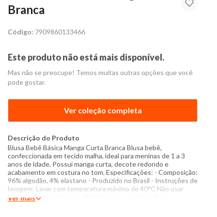
Branca
Código:
7909860133466
Este produto não está mais disponível.
Mas não se preocupe! Temos muitas outras opções que você
pode gostar.
Ver coleção completa
Descrição do Produto
Blusa Bebê Básica Manga Curta Branca Blusa bebê,
confeccionada em tecido malha, ideal para meninas de 1 a 3
anos de idade. Possui manga curta, decote redondo e
acabamento em costura no tom. Especificações: - Composição:
96% algodão, 4% elastano - Produzido no Brasil - Instruções de
lavagem: Lavar com temperatura máxima de 40°C Não usar
alvejante a base de cloro Proibido usar secadora Secar
Ver mais
pendurada sem torcer Passar com temperatura máxima de
110°C Não lavar a seco O tom das cores dos produtos nas