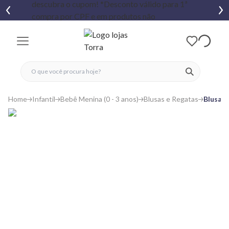
fechar menu
fechar menu
 favoritos
ver produtos
Home
Infantil
Bebê Menina (0 - 3 anos)
Blusas e Regatas
Blusa B