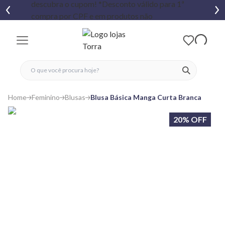
fechar menu
fechar menu
 favoritos
ver produtos
Home
Feminino
Blusas
Blusa Básica Manga Curta Branca
20% OFF