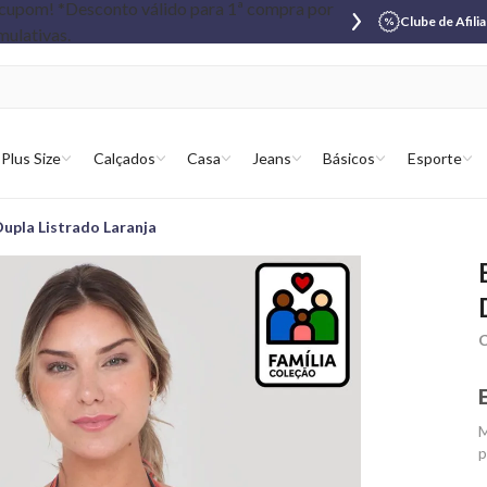
Clube de Afili
Plus Size
Calçados
Casa
Jeans
Básicos
Esporte
Dupla Listrado Laranja
C
M
p