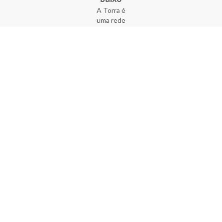
A Torra é
uma rede
varejista
que conta
com 90
lojas em 17
estados
brasileiros,
além da loja
online - site
e aplicativo.
Fundada há
33 anos no
coração do
Brás, a
empresa foi
criada com
o sonho de
transformar
o varejo
popular,
tornando-