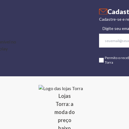
Cadast
Cadastre-se e re
Digite seu ema
Permito o rece
Torra
Lojas
Torra: a
moda do
preço
baixo