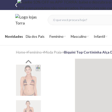
fechar menu
fechar menu
 favoritos
Abrir menu
Novidades
Dia dos Pais
Feminino
Masculino
Infantil
Home
Feminino
Moda Praia
Biquíni Top Cortininha Alça 