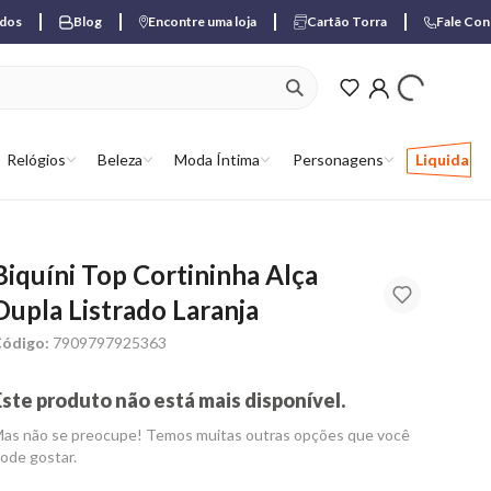
ados
Blog
Encontre uma loja
Cartão Torra
Fale Co
ver produtos favori
Relógios
Beleza
Moda Íntima
Personagens
Liquida
Biquíni Top Cortininha Alça
Dupla Listrado Laranja
ódigo:
7909797925363
Este produto não está mais disponível.
as não se preocupe! Temos muitas outras opções que você
ode gostar.