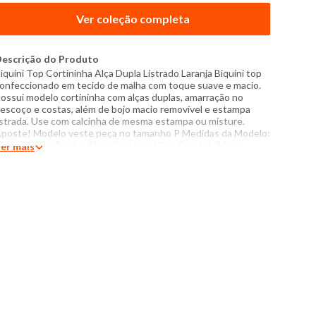
Ver coleção completa
escrição do Produto
iquíni Top Cortininha Alça Dupla Listrado Laranja Biquíni top
onfeccionado em tecido de malha com toque suave e macio.
ossui modelo cortininha com alças duplas, amarração no
escoço e costas, além de bojo macio removível e estampa
istrada. Use com calcinha de mesma estampa ou misture.
poste! Modelo veste peça no tamanho P Medidas da Modelo:
ltura: 1,77m Busto: 90cm Cintura: 63cm Quadril: 94cm
er mais
anequim: 38 Especificações: - Composição: 90% poliéster,
0% elastano - Produzido no Brasil - Instruções de lavagem:
avar somente a mão Não usar alvejante a base de cloro
roibido usar secadora Não passar Não lavar a seco Não é
onjunto. Peças vendidas separadamente. O tom das cores
os produtos nas fotos podem sofrer variações em
ecorrência do flash.