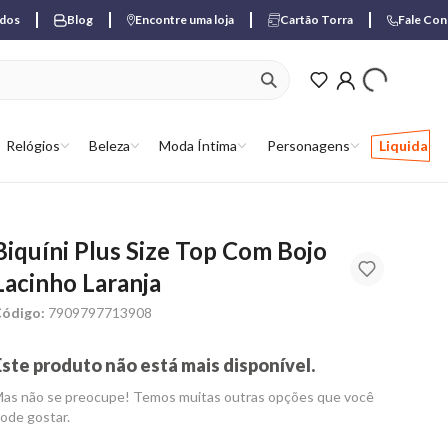
ados
Blog
Encontre uma loja
Cartão Torra
Fale Co
ver produtos favori
Relógios
Beleza
Moda Íntima
Personagens
Liquida
Biquíni Plus Size Top Com Bojo
Lacinho Laranja
ódigo:
7909797713908
Este produto não está mais disponível.
as não se preocupe! Temos muitas outras opções que você
ode gostar.