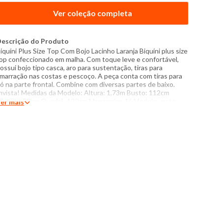
Ver coleção completa
escrição do Produto
iquíni Plus Size Top Com Bojo Lacinho Laranja Biquíni plus size
op confeccionado em malha. Com toque leve e confortável,
ossui bojo tipo casca, aro para sustentação, tiras para
marração nas costas e pescoço. A peça conta com tiras para
ó na parte frontal. Combine com diversas partes de baixo.
nvista! Medidas da Modelo: Altura: 1,73m Busto: 112cm
intura: 89cm Quadril: 120cm Manequim: 46 Modelo veste
er mais
eça tamanho 48 Especificações: - Composição: 86%
oliamida, 14% elastano - Produzido no Brasil - Instruções de
avagem: Lavar com temperatura máxima de 40°C Não usar
lvejante a base de cloro Proibido usar secadora Não passar
ão lavar a seco Não é conjunto. Peças vendidas
eparadamente. O tom das cores dos produtos nas fotos
odem sofrer variações em decorrência do flash.