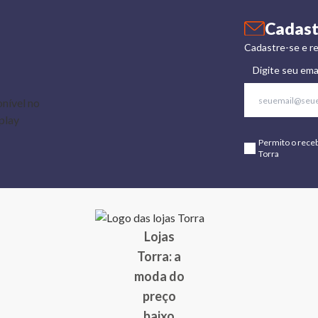
Cadast
Cadastre-se e re
Digite seu ema
Permito o rece
Torra
Lojas
Torra: a
moda do
preço
baixo