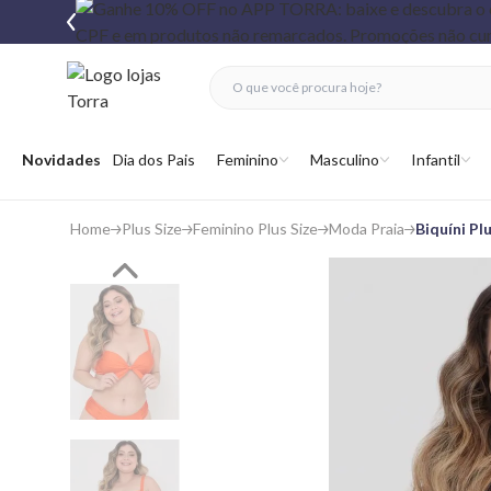
fechar menu
fechar menu
 favoritos
Abrir menu
Novidades
Dia dos Pais
Feminino
Masculino
Infantil
Home
Plus Size
Feminino Plus Size
Moda Praia
Biquíni Pl