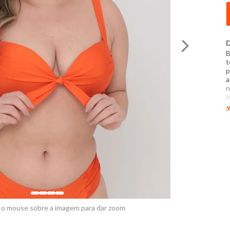
D
B
t
p
a
n
I
C
V
p
p
l
a
N
s
p
 o mouse sobre a imagem para dar zoom