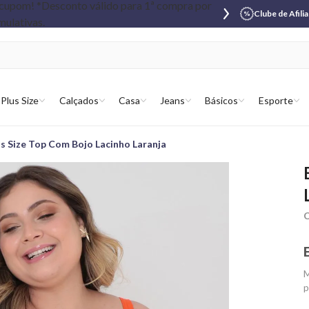
Clube de Afili
Plus Size
Calçados
Casa
Jeans
Básicos
Esporte
us Size Top Com Bojo Lacinho Laranja
C
M
p