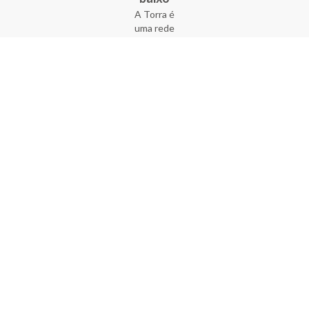
A Torra é
uma rede
varejista
que conta
com 90
lojas em 17
estados
brasileiros,
além da loja
online - site
e aplicativo.
Fundada há
33 anos no
coração do
Brás, a
empresa foi
criada com
o sonho de
transformar
o varejo
popular,
tornando-