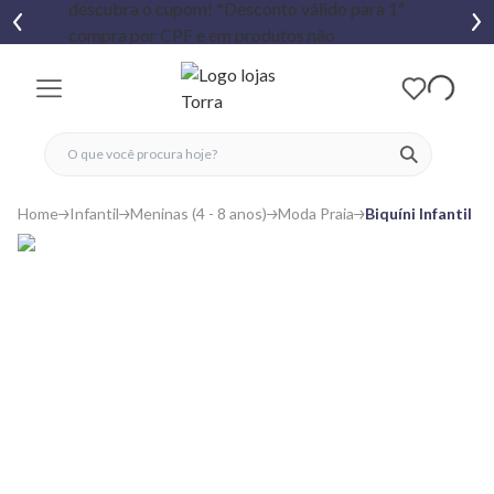
fechar menu
fechar menu
 favoritos
ver produtos
Home
Infantil
Meninas (4 - 8 anos)
Moda Praia
Biquíni Infantil