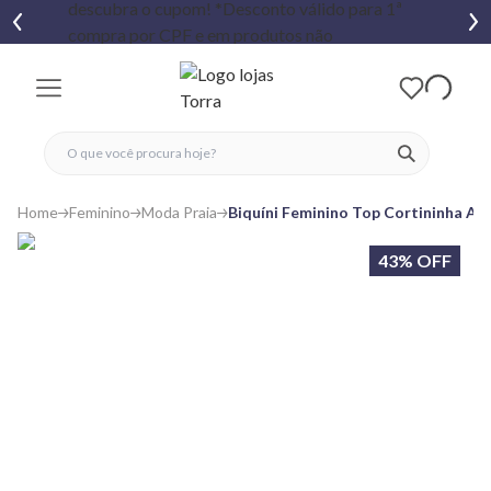
fechar menu
fechar menu
 favoritos
ver produtos
Home
Feminino
Moda Praia
Biquíni Feminino Top Cortininha Ani
43% OFF