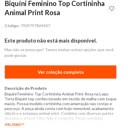
Biquíni Feminino Top Cortininha
Animal Print Rosa
Código:
7909797869407
Este produto não está mais disponível.
Mas não se preocupe! Temos muitas outras opções que você
pode gostar.
Ver coleção completa
Descrição do Produto
Biquíni Feminino Top Cortininha Animal Print Rosa na Lojas
Torra Biquíni top confeccionado em tecido de malha com toque
macio. Possui modelo cortininha com amarração nas costas e
pescoço. A peça ainda conta com bojo removível, acabamento
elástico e estampa animal print. Combine com diversas partes
de baixo e arrase! Obs: Não é conjunto. Peças vendidas
separadamente. Produto: Biquíni Modelagem: Cortininha
Ver mais
Categoria: Moda Praia Feminina Tamanho: P ao GG Tecido: