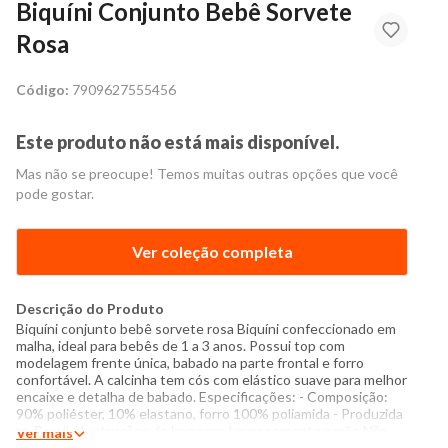
Biquíni Conjunto Bebê Sorvete
Rosa
Código:
7909627555456
Este produto não está mais disponível.
Mas não se preocupe! Temos muitas outras opções que você
pode gostar.
Ver coleção completa
Descrição do Produto
Biquíni conjunto bebê sorvete rosa Biquíni confeccionado em
malha, ideal para bebês de 1 a 3 anos. Possui top com
modelagem frente única, babado na parte frontal e forro
confortável. A calcinha tem cós com elástico suave para melhor
encaixe e detalha de babado. Especificações: - Composição:
90% poliéster, 10% elastano, forro 100% poliamida - Produzida
no Brasil - Instruções de lavagem: Lavar somente a mão Não
Ver mais
usar alvejante a base de cloro Proibido usar secadora Passar