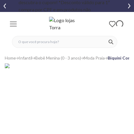
fechar menu
fechar menu
 favoritos
ver produtos
Home
Infantil
Bebê Menina (0 - 3 anos)
Moda Praia
Biquíni Conj