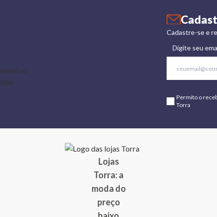
Cadast
Cadastre-se e re
Digite seu ema
Permito o rece
Torra
Lojas
Torra: a
moda do
preço
baixo