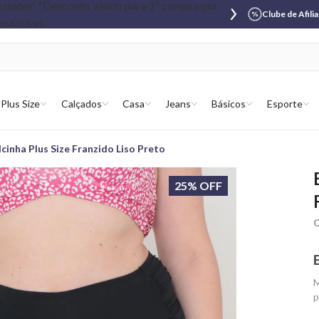
Clube de Afili
Plus Size
Calçados
Casa
Jeans
Básicos
Esporte
lcinha Plus Size Franzido Liso Preto
25% OFF
C
M
p