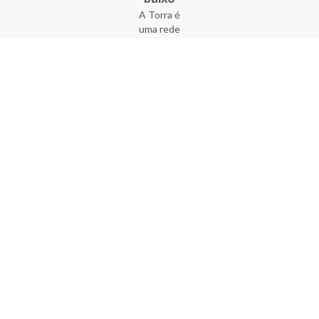
A Torra é
uma rede
varejista
que conta
com 90
lojas em 17
estados
brasileiros,
além da loja
online - site
e aplicativo.
Fundada há
33 anos no
coração do
Brás, a
empresa foi
criada com
o sonho de
transformar
o varejo
popular,
tornando-