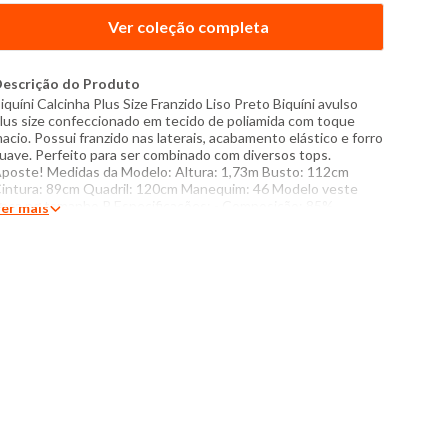
Ver coleção completa
escrição do Produto
iquíni Calcinha Plus Size Franzido Liso Preto Biquíni avulso
lus size confeccionado em tecido de poliamida com toque
acio. Possui franzido nas laterais, acabamento elástico e forro
uave. Perfeito para ser combinado com diversos tops.
poste! Medidas da Modelo: Altura: 1,73m Busto: 112cm
intura: 89cm Quadril: 120cm Manequim: 46 Modelo veste
eça no tamanho P Especificações: - Composição: 85%
er mais
oliamida, 15% elastano - Produzido no Brasil - Instruções de
avagem: Lavar somente a mão Não usar alvejante a base de
loro Proibido usar secadora Não passar Não lavar a seco Não é
onjunto. Peças vendidas separadamente. O tom das cores
os produtos nas fotos podem sofrer variações em
ecorrência do flash.