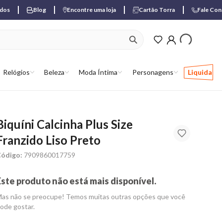
ados
Blog
Encontre uma loja
Cartão Torra
Fale Co
ver produtos favori
Relógios
Beleza
Moda Íntima
Personagens
Liquida
Biquíni Calcinha Plus Size
Franzido Liso Preto
ódigo:
7909860017759
Este produto não está mais disponível.
as não se preocupe! Temos muitas outras opções que você
ode gostar.