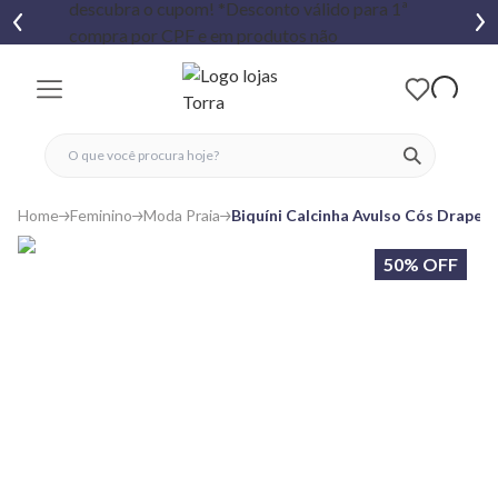
fechar menu
fechar menu
 favoritos
ver produtos
Home
Feminino
Moda Praia
Biquíni Calcinha Avulso Cós Drapea
50% OFF