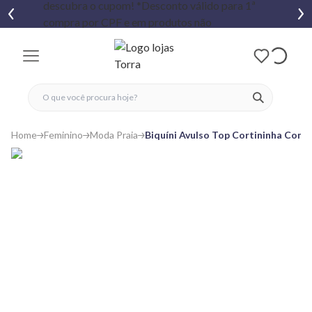
fechar menu
fechar menu
 favoritos
ver produtos
Home
Feminino
Moda Praia
Biquíni Avulso Top Cortininha Com 