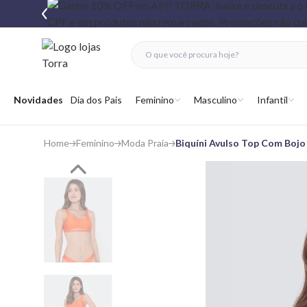
fechar menu
fechar menu
 favoritos
Abrir menu
Novidades
Dia dos Pais
Feminino
Masculino
Infantil
Home
Feminino
Moda Praia
Biquíni Avulso Top Com Bojo 