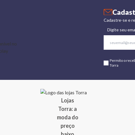
Cadast
Cadastre-se e re
Digite seu ema
Permito o rece
Torra
Lojas
Torra: a
moda do
preço
baixo