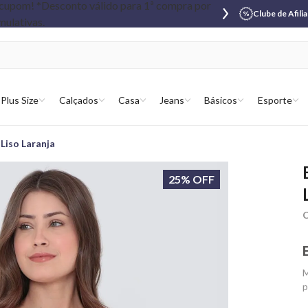
Clube de Afili
Plus Size
Calçados
Casa
Jeans
Básicos
Esporte
Liso Laranja
25% OFF
C
M
p