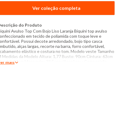
Ver coleção completa
escrição do Produto
iquíni Avulso Top Com Bojo Liso Laranja Biquíni top avulso
onfeccionado em tecido de poliamida com toque leve e
onfortável. Possui decote arredondado, bojo tipo casca
mbutido, alças largas, recorte na barra, forro confortável,
cabamento elástico e costura no tom. Modelo veste Tamanho
 Medidas da Modelo Altura: 1,77 Busto: 90cm Cintura: 63cm
uadril: 94cm Manequim: 38 Especificações: - Composição
er mais
ecido: 85% poliéster, 15% elastano - Composição forro: 100%
oliéster - Composição bojo: 100% poliamida - Produzido no
rasil - Instruções de lavagem: Lavar com temperatura máxima
e 40°C Não usar alvejante a base de cloro Proibido usar
ecadora Secar pendurada Não passar Não lavar a seco O tom
as cores dos produtos nas fotos podem sofrer variações em
ecorrência do flash.