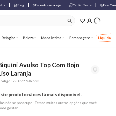
ados
Blog
Encontre uma loja
Cartão Torra
Fale Co
ver produtos favori
Relógios
Beleza
Moda Íntima
Personagens
Liquida
Biquíni Avulso Top Com Bojo
Liso Laranja
ódigo:
7909797686523
Este produto não está mais disponível.
as não se preocupe! Temos muitas outras opções que você
ode gostar.