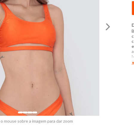
D
B
c
c
e
a
M
Q
V
t
p
B
d
s
d
d
 o mouse sobre a imagem para dar zoom