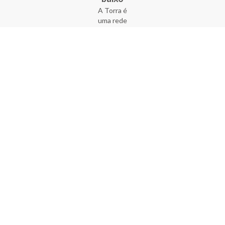
A Torra é
uma rede
varejista
que conta
com 90
lojas em 17
estados
brasileiros,
além da loja
online - site
e aplicativo.
Fundada há
33 anos no
coração do
Brás, a
empresa foi
criada com
o sonho de
transformar
o varejo
popular,
tornando-