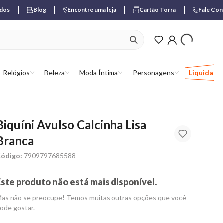
ados
Blog
Encontre uma loja
Cartão Torra
Fale Co
ver produtos favori
Relógios
Beleza
Moda Íntima
Personagens
Liquida
Biquíni Avulso Calcinha Lisa
Branca
ódigo:
7909797685588
Este produto não está mais disponível.
as não se preocupe! Temos muitas outras opções que você
ode gostar.