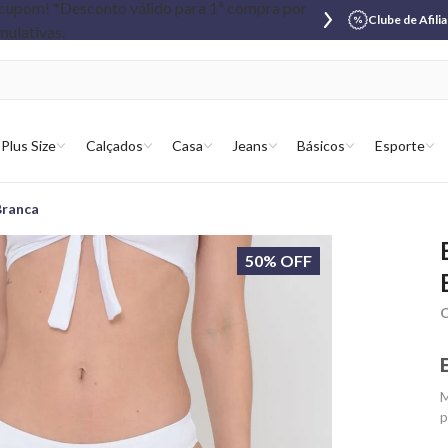
Clube de Afili
Plus Size
Calçados
Casa
Jeans
Básicos
Esporte
Branca
50% OFF
C
M
p