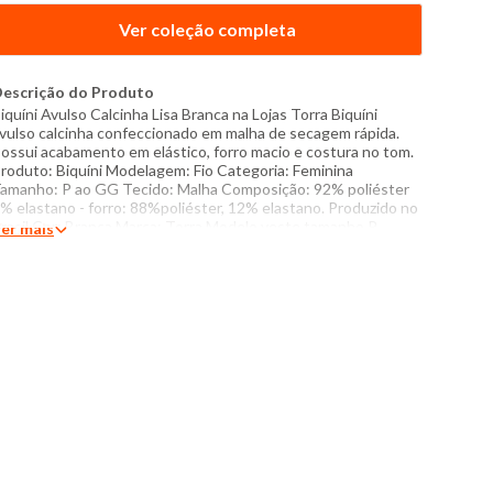
Ver coleção completa
escrição do Produto
iquíni Avulso Calcinha Lisa Branca na Lojas Torra Biquíni
vulso calcinha confeccionado em malha de secagem rápida.
ossui acabamento em elástico, forro macio e costura no tom.
roduto: Biquíni Modelagem: Fio Categoria: Feminina
amanho: P ao GG Tecido: Malha Composição: 92% poliéster
% elastano - forro: 88%poliéster, 12% elastano. Produzido no
rasil Cor: Branca Marca: Torra Modelo veste tamanho P
er mais
edidas da Modelo: Altura: 1,77m Busto: 90cm Cintura: 63cm
uadril: 94cm Instruções de lavagem: Lavar somente a mão
ão usar alvejante a base de cloro Proibido usar secadora
ecar pendurada Não passar Não lavar a seco O tom das cores
os produtos nas fotos podem sofrer variações em
ecorrência do flash.