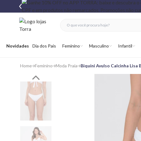
fechar menu
fechar menu
 favoritos
Abrir menu
Novidades
Dia dos Pais
Feminino
Masculino
Infantil
Home
Feminino
Moda Praia
Biquíni Avulso Calcinha Lisa 