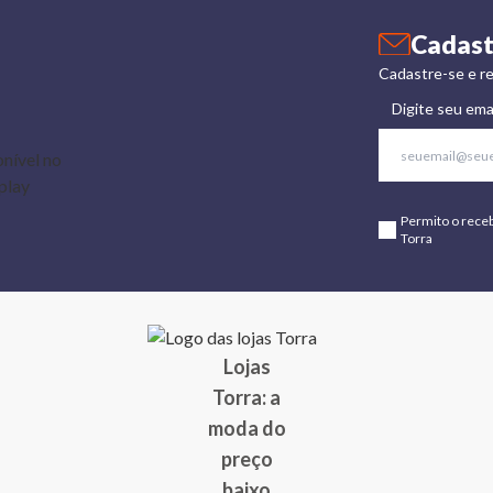
Cadast
Cadastre-se e re
Digite seu ema
Permito o rece
Torra
Lojas
Torra: a
moda do
preço
baixo