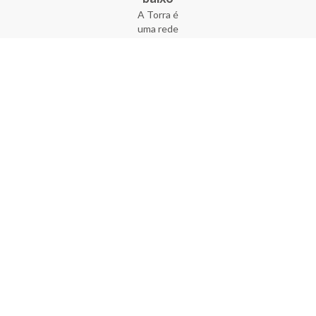
A Torra é
uma rede
varejista
que conta
com 90
lojas em 17
estados
brasileiros,
além da loja
online - site
e aplicativo.
Fundada há
33 anos no
coração do
Brás, a
empresa foi
criada com
o sonho de
transformar
o varejo
popular,
tornando-