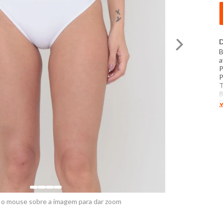
D
B
a
P
P
T
8
B
V
M
Q
N
S
d
d
 o mouse sobre a imagem para dar zoom