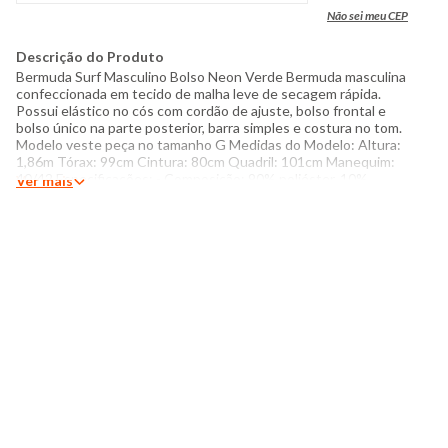
Não sei meu CEP
Descrição do Produto
Bermuda Surf Masculino Bolso Neon Verde Bermuda masculina
confeccionada em tecido de malha leve de secagem rápida.
Possui elástico no cós com cordão de ajuste, bolso frontal e
bolso único na parte posterior, barra simples e costura no tom.
Modelo veste peça no tamanho G Medidas do Modelo: Altura:
1,86m Tórax: 99cm Cintura: 80cm Quadril: 101cm Manequim:
40/42 Especificações: - Composição: 90% poliéster, 10%
Ver mais
elastano - Produzido no Brasil - Instruções de lavagem: Lavar
com temperatura máxima de 40°C Não usar alvejante a base de
cloro Proibido usar secadora Não passar Não lavar a seco O
tom das cores dos produtos nas fotos podem sofrer variações
em decorrência do flash.