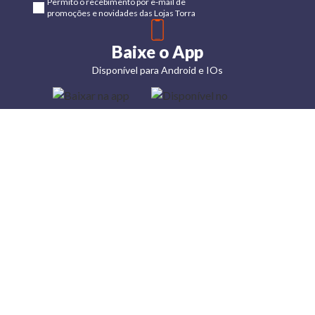
Permito o recebimento por e-mail de
promoções e novidades das Lojas Torra
Baixe o App
Disponível para Android e IOs
Lojas
Torra: a
moda do
preço
baixo
A Torra é
uma rede