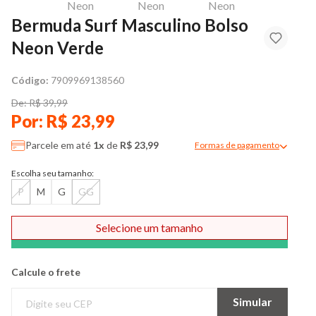
Bermuda Surf Masculino Bolso
Neon Verde
Código:
7909969138560
De: R$ 39,99
Por: R$ 23,99
Parcele em até
1x
de
R$ 23,99
Formas de pagamento
Modal de formas de pag
Escolha seu tamanho:
P
M
G
GG
Selecione um tamanho
Comprar
Calcule o frete
Simular