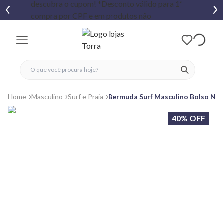
fechar menu
fechar menu
 favoritos
ver produtos
Home
Masculino
Surf e Praia
Bermuda Surf Masculino Bolso Ne
40% OFF