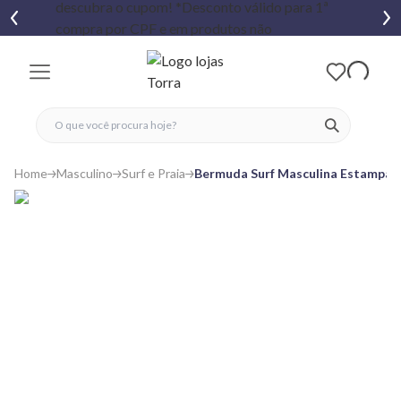
fechar menu
fechar menu
 favoritos
ver produtos
Home
Masculino
Surf e Praia
Bermuda Surf Masculina Estampa 