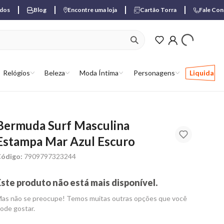
ados
Blog
Encontre uma loja
Cartão Torra
Fale Co
ver produtos favori
Relógios
Beleza
Moda Íntima
Personagens
Liquida
Bermuda Surf Masculina
Estampa Mar Azul Escuro
ódigo:
7909797323244
Este produto não está mais disponível.
as não se preocupe! Temos muitas outras opções que você
ode gostar.