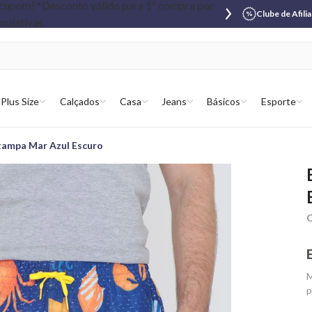
Clube de Afili
Plus Size
Calçados
Casa
Jeans
Básicos
Esporte
tampa Mar Azul Escuro
C
M
p