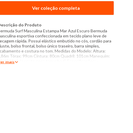
Ver coleção completa
escrição do Produto
ermuda Surf Masculina Estampa Mar Azul Escuro Bermuda
asculina esportiva confeccionada em tecido plano leve de
ecagem rápida. Possui elástico embutido no cós, cordão para
juste, bolso frontal, bolso único traseiro, barra simples,
cabamento e costura no tom. Medidas do Modelo: Altura:
,86m Tórax: 99cm Cintura: 80cm Quadril: 101cm Manequim:
0/42 Modelo veste peça tamanho G Especificações: -
er mais
omposição: 100% poliéster - Produzido no Brasil - Instruções
e lavagem: Lavar com temperatura máxima de 40°C Não usar
lvejante a base de cloro Proibido usar secadora Não passar
ão lavar a seco O tom das cores dos produtos nas fotos
odem sofrer variações em decorrência do flash.