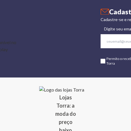
Cadast
Cadastre-se e re
Digite seu ema
Permito o rece
Torra
Lojas
Torra: a
moda do
preço
baixo