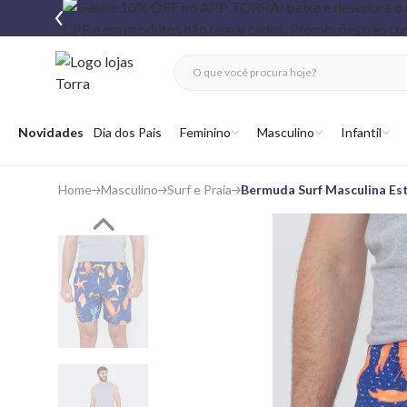
fechar menu
fechar menu
 favoritos
Abrir menu
Novidades
Dia dos Pais
Feminino
Masculino
Infantil
Home
Masculino
Surf e Praia
Bermuda Surf Masculina Es