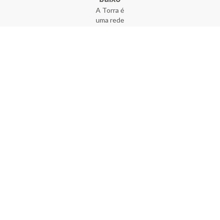
A Torra é
uma rede
varejista
que conta
com 90
lojas em 17
estados
brasileiros,
além da loja
online - site
e aplicativo.
Fundada há
33 anos no
coração do
Brás, a
empresa foi
criada com
o sonho de
transformar
o varejo
popular,
tornando-