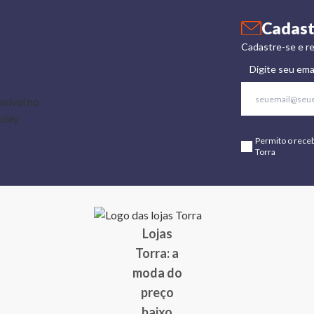
Cadast
Cadastre-se e re
Digite seu ema
Permito o rece
Torra
Lojas
Torra: a
moda do
preço
baixo