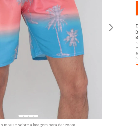
D
B
B
s
e
e
M
1
V
E
B
d
t
d
f
 o mouse sobre a imagem para dar zoom