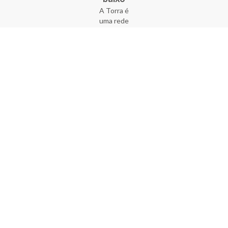
A Torra é
uma rede
varejista
que conta
com 90
lojas em 17
estados
brasileiros,
além da loja
online - site
e aplicativo.
Fundada há
33 anos no
coração do
Brás, a
empresa foi
criada com
o sonho de
transformar
o varejo
popular,
tornando-