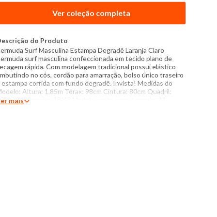
Ver coleção completa
escrição do Produto
ermuda Surf Masculina Estampa Degradê Laranja Claro
ermuda surf masculina confeccionada em tecido plano de
ecagem rápida. Com modelagem tradicional possui elástico
mbutindo no cós, cordão para amarração, bolso único traseiro
 estampa corrida com fundo degradê. Invista! Medidas do
odelo: Altura: 1,85m Tórax: 98cm Cintura: 80cm Quadril:
01cm Manequim: 40/42 Modelo veste peça tamanho M
er mais
specificações: - Composição: 100% poliéster - Produzido no
rasil - Instruções de lavagem: Lavar com temperatura máxima
e 30°C Não usar alvejante a base de cloro Secar com
emperatura máxima de 40°C Passar com temperatura máxima
e 110°C Não lavar a seco O tom das cores dos produtos nas
otos podem sofrer variações em decorrência do flash.