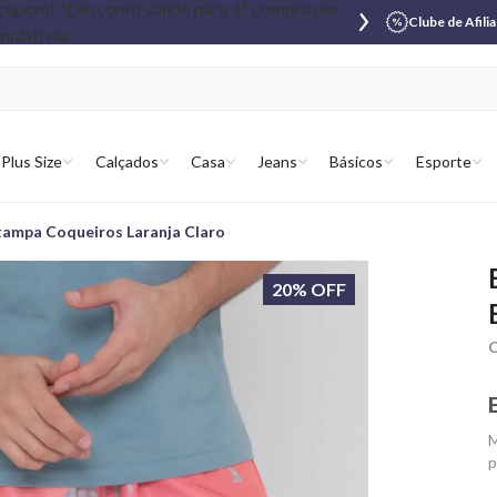
Clube de Afili
Plus Size
Calçados
Casa
Jeans
Básicos
Esporte
tampa Coqueiros Laranja Claro
20% OFF
C
M
p