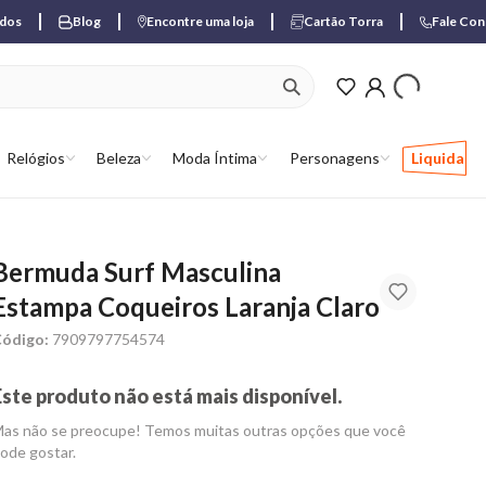
ados
Blog
Encontre uma loja
Cartão Torra
Fale Co
ver produtos favori
Relógios
Beleza
Moda Íntima
Personagens
Liquida
Bermuda Surf Masculina
Estampa Coqueiros Laranja Claro
ódigo:
7909797754574
Este produto não está mais disponível.
as não se preocupe! Temos muitas outras opções que você
ode gostar.