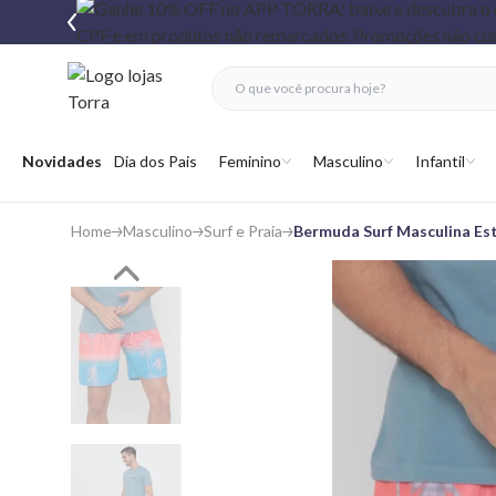
fechar menu
fechar menu
 favoritos
Abrir menu
Novidades
Dia dos Pais
Feminino
Masculino
Infantil
Home
Masculino
Surf e Praia
Bermuda Surf Masculina Es