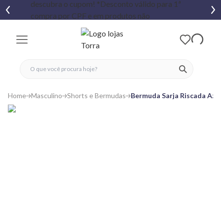
fechar menu
fechar menu
 favoritos
ver produtos
Home
Masculino
Shorts e Bermudas
Bermuda Sarja Riscada Azul