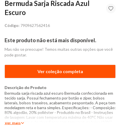
Bermuda Sarja Riscada Azul
Escuro
Código:
7909627562416
Este produto não está mais disponível.
Mas não se preocupe! Temos muitas outras opções que você
pode gostar.
Ver coleção completa
Descrição do Produto
Bermuda sarja riscada azul escuro Bermuda confeccionada em
tecido sarja. Possui fechamento por botão e zíper, bolsos
laterais, bolsos traseiros, acabamento pespontado. A peça tem
modelagem reta e barra simples. Especificações: - Composição:
80% algodão, 20% poliéster - Produzido no Brasil - Instruções
de lavagem: Lavar com temperatura máxima de 40°C Não usar
alvejante a base de cloro Secar com temperatura baixa (40°C)
Ver mais
Secar pendurada sem torcer Passar com temperatura máxima