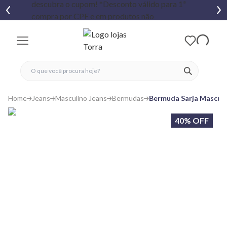
fechar menu
fechar menu
 favoritos
ver produtos
Home
Jeans
Masculino Jeans
Bermudas
Bermuda Sarja Masculi
40% OFF