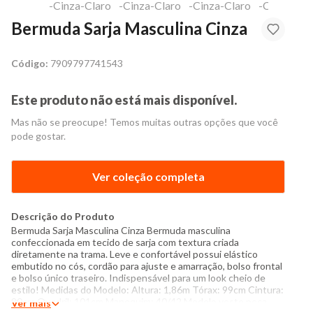
Bermuda Sarja Masculina Cinza
Código:
7909797741543
Este produto não está mais disponível.
Mas não se preocupe! Temos muitas outras opções que você
pode gostar.
Ver coleção completa
Descrição do Produto
Bermuda Sarja Masculina Cinza Bermuda masculina
confeccionada em tecido de sarja com textura criada
diretamente na trama. Leve e confortável possui elástico
embutido no cós, cordão para ajuste e amarração, bolso frontal
e bolso único traseiro. Indispensável para um look cheio de
estilo! Medidas do Modelo: Altura: 1,86m Tórax: 99cm Cintura:
80cm Quadril: 101cm Manequim: 40/42 Modelo veste peça
Ver mais