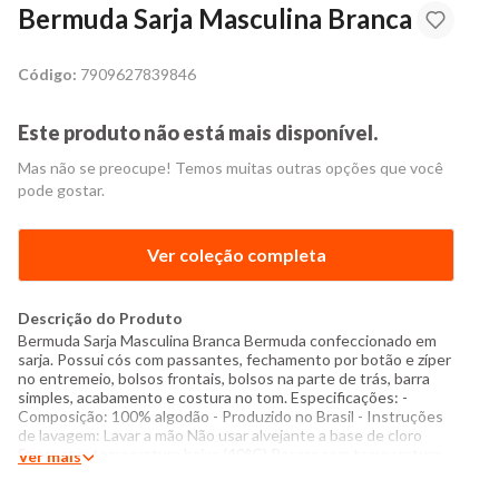
Bermuda Sarja Masculina Branca
Código:
7909627839846
Este produto não está mais disponível.
Mas não se preocupe! Temos muitas outras opções que você
pode gostar.
Ver coleção completa
Descrição do Produto
Bermuda Sarja Masculina Branca Bermuda confeccionado em
sarja. Possui cós com passantes, fechamento por botão e zíper
no entremeio, bolsos frontais, bolsos na parte de trás, barra
simples, acabamento e costura no tom. Especificações: -
Composição: 100% algodão - Produzido no Brasil - Instruções
de lavagem: Lavar a mão Não usar alvejante a base de cloro
Secar com temperatura baixa (40°C) Passar com temperatura
Ver mais
máxima de 110°C Não lavar a seco O tom das cores dos
produtos nas fotos podem sofrer variações em decorrência do