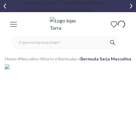
fechar menu
fechar menu
 favoritos
ver produtos
Home
Masculino
Shorts e Bermudas
Bermuda Sarja Masculina B