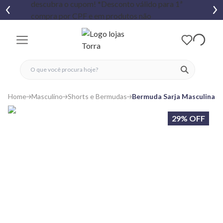
fechar menu
fechar menu
 favoritos
ver produtos
Home
Masculino
Shorts e Bermudas
Bermuda Sarja Masculina B
29% OFF