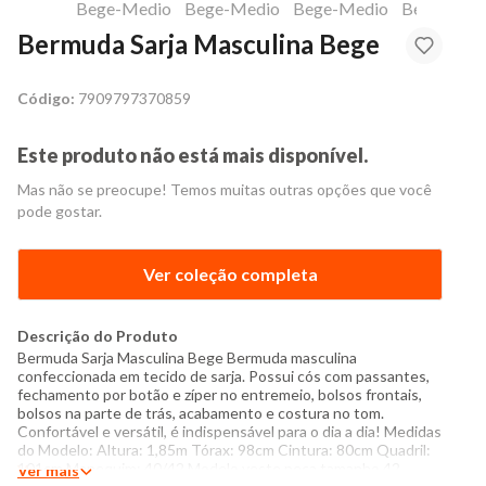
Bermuda Sarja Masculina Bege
Código:
7909797370859
Este produto não está mais disponível.
Mas não se preocupe! Temos muitas outras opções que você
pode gostar.
Ver coleção completa
Descrição do Produto
Bermuda Sarja Masculina Bege Bermuda masculina
confeccionada em tecido de sarja. Possui cós com passantes,
fechamento por botão e zíper no entremeio, bolsos frontais,
bolsos na parte de trás, acabamento e costura no tom.
Confortável e versátil, é indispensável para o dia a dia! Medidas
do Modelo: Altura: 1,85m Tórax: 98cm Cintura: 80cm Quadril:
101cm Manequim: 40/42 Modelo veste peça tamanho 42
Ver mais