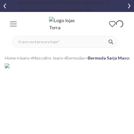
fechar menu
fechar menu
 favoritos
ver produtos
Home
Jeans
Masculino Jeans
Bermudas
Bermuda Sarja Masculi