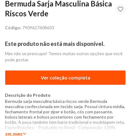
Bermuda Sarja Masculina Básica
Riscos Verde
Código:
7909627608633
Este produto não está mais disponível.
Mas não se preocupe! Temos muitas outras opções que você
pode gostar.
Ver coleção completa
Descrição do Produto
Bermuda sarja masculina básica riscos verde Bermuda
masculina confeccionada em tecido sarja. Possui cintura média,
fechamento frontal por zíper e botão, cós com passante,
bolsos laterais e bolsos posteriores com fechamento por
botão. A peça também tem barra tradicional e modelagem reta.
Especificações: - Produzido no Brasil - Composição: 100%
algodão - Instruções de lavagem: Lavar com temperatura
Ver mais
máxima de 40°C Não usar alvejante a base de cloro Secar com