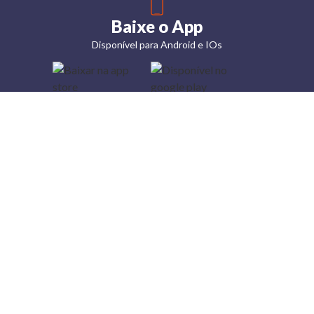
Baixe o App
Disponível para Android e IOs
Lojas
Torra: a
moda do
preço
baixo
A Torra é
uma rede
varejista
que conta