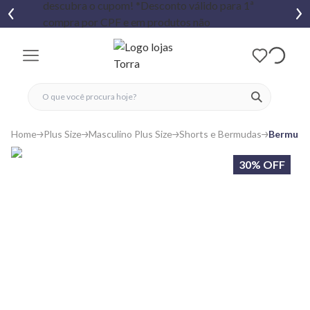
fechar menu
fechar menu
 favoritos
ver produtos
Home
Plus Size
Masculino Plus Size
Shorts e Bermudas
Bermuda 
30% OFF