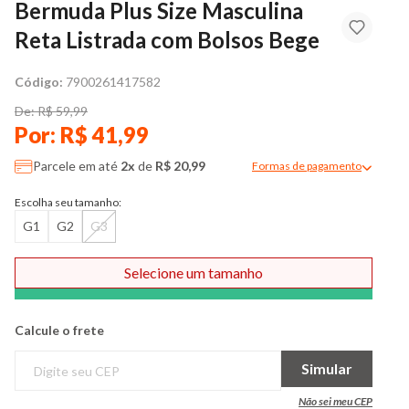
Bermuda Plus Size Masculina
Reta Listrada com Bolsos Bege
Código:
7900261417582
De: R$ 59,99
Por: R$ 41,99
Parcele em até
2x
de
R$ 20,99
Formas de pagamento
Modal de formas de pag
Escolha seu tamanho:
G1
G2
G3
Selecione um tamanho
Comprar
Calcule o frete
Simular
Não sei meu CEP