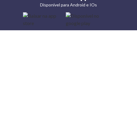
Disponível para Android e IOs
Lojas
Torra: a
moda do
preço
baixo
A Torra é
uma rede
varejista
que conta
com 90
lojas em 17