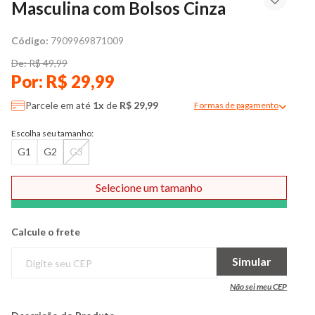
Masculina com Bolsos Cinza
Código:
7909969871009
De: R$ 49,99
Por: R$ 29,99
Parcele em até
1x
de
R$ 29,99
Formas de pagamento
Modal de formas de pag
Escolha seu tamanho:
G1
G2
G3
Selecione um tamanho
Comprar
Calcule o frete
Simular
Não sei meu CEP