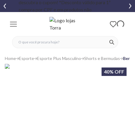
fechar menu
fechar menu
 favoritos
ver produtos
Home
Esporte
Esporte Plus Masculino
Shorts e Bermudas
Bermu
40% OFF