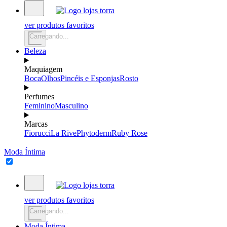
ver produtos favoritos
Carregando...
Beleza
Maquiagem
Boca
Olhos
Pincéis e Esponjas
Rosto
Perfumes
Feminino
Masculino
Marcas
Fiorucci
La Rive
Phytoderm
Ruby Rose
Moda Íntima
ver produtos favoritos
Carregando...
Moda Íntima