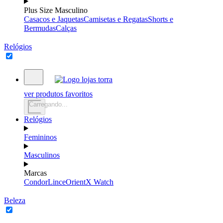
Plus Size Masculino
Casacos e Jaquetas
Camisetas e Regatas
Shorts e
Bermudas
Calças
Relógios
ver produtos favoritos
Carregando...
Relógios
Femininos
Masculinos
Marcas
Condor
Lince
Orient
X Watch
Beleza