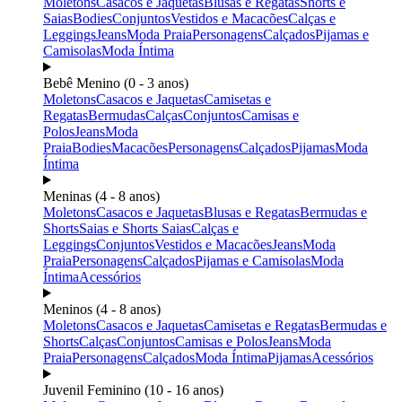
Moletons
Casacos e Jaquetas
Blusas e Regatas
Shorts e
Saias
Bodies
Conjuntos
Vestidos e Macacões
Calças e
Leggings
Jeans
Moda Praia
Personagens
Calçados
Pijamas e
Camisolas
Moda Íntima
Bebê Menino (0 - 3 anos)
Moletons
Casacos e Jaquetas
Camisetas e
Regatas
Bermudas
Calças
Conjuntos
Camisas e
Polos
Jeans
Moda
Praia
Bodies
Macacões
Personagens
Calçados
Pijamas
Moda
Íntima
Meninas (4 - 8 anos)
Moletons
Casacos e Jaquetas
Blusas e Regatas
Bermudas e
Shorts
Saias e Shorts Saias
Calças e
Leggings
Conjuntos
Vestidos e Macacões
Jeans
Moda
Praia
Personagens
Calçados
Pijamas e Camisolas
Moda
Íntima
Acessórios
Meninos (4 - 8 anos)
Moletons
Casacos e Jaquetas
Camisetas e Regatas
Bermudas e
Shorts
Calças
Conjuntos
Camisas e Polos
Jeans
Moda
Praia
Personagens
Calçados
Moda Íntima
Pijamas
Acessórios
Juvenil Feminino (10 - 16 anos)