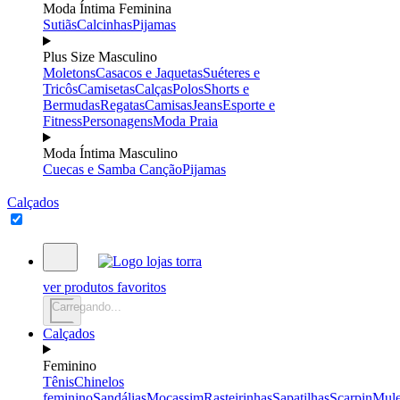
Moda Íntima Feminina
Sutiãs
Calcinhas
Pijamas
Plus Size Masculino
Moletons
Casacos e Jaquetas
Suéteres e
Tricôs
Camisetas
Calças
Polos
Shorts e
Bermudas
Regatas
Camisas
Jeans
Esporte e
Fitness
Personagens
Moda Praia
Moda Íntima Masculino
Cuecas e Samba Canção
Pijamas
Calçados
ver produtos favoritos
Carregando...
Calçados
Feminino
Tênis
Chinelos
feminino
Sandálias
Mocassim
Rasteirinhas
Sapatilhas
Scarpin
Mul