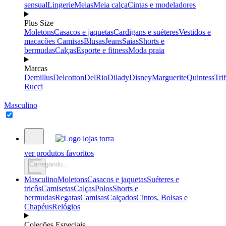
sensual
Lingerie
Meias
Meia calça
Cintas e modeladores
Plus Size
Moletons
Casacos e jaquetas
Cardigans e suéteres
Vestidos e
macacões
Camisas
Blusas
Jeans
Saias
Shorts e
bermudas
Calças
Esporte e fitness
Moda praia
Marcas
Demillus
Delcotton
DelRio
Dilady
Disney
Marguerite
Quintess
Trif
Rucci
Masculino
ver produtos favoritos
Carregando...
Masculino
Moletons
Casacos e jaquetas
Suéteres e
tricôs
Camisetas
Calças
Polos
Shorts e
bermudas
Regatas
Camisas
Calçados
Cintos, Bolsas e
Chapéus
Relógios
Coleções Especiais