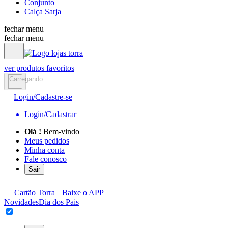
Conjunto
Calça Sarja
fechar menu
fechar menu
ver produtos favoritos
Carregando...
Login/Cadastre-se
Login/Cadastrar
Olá
!
Bem-vindo
Meus pedidos
Minha conta
Fale conosco
Sair
Cartão Torra
Baixe o APP
Novidades
Dia dos Pais