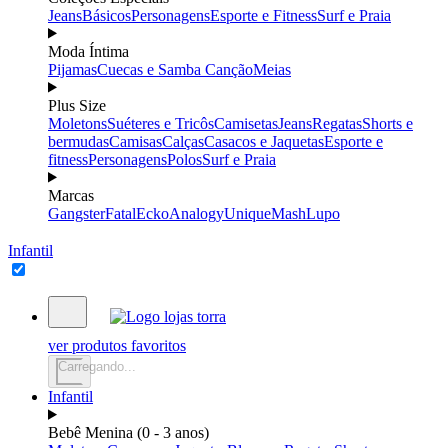
Jeans
Básicos
Personagens
Esporte e Fitness
Surf e Praia
Moda Íntima
Pijamas
Cuecas e Samba Canção
Meias
Plus Size
Moletons
Suéteres e Tricôs
Camisetas
Jeans
Regatas
Shorts e
bermudas
Camisas
Calças
Casacos e Jaquetas
Esporte e
fitness
Personagens
Polos
Surf e Praia
Marcas
Gangster
Fatal
Ecko
Analogy
Unique
Mash
Lupo
Infantil
ver produtos favoritos
Carregando...
Infantil
Bebê Menina (0 - 3 anos)