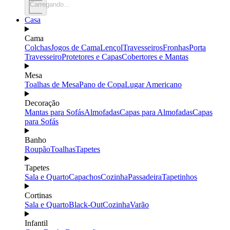
Carregando...
Casa
Cama
Colchas
Jogos de Cama
Lençol
Travesseiros
Fronhas
Porta
Travesseiro
Protetores e Capas
Cobertores e Mantas
Mesa
Toalhas de Mesa
Pano de Copa
Lugar Americano
Decoração
Mantas para Sofás
Almofadas
Capas para Almofadas
Capas
para Sofás
Banho
Roupão
Toalhas
Tapetes
Tapetes
Sala e Quarto
Capachos
Cozinha
Passadeira
Tapetinhos
Cortinas
Sala e Quarto
Black-Out
Cozinha
Varão
Infantil