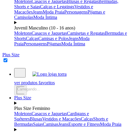
Moletons
Casacos e Jaquetas
Blusas e Regatas
Bermudas,
Shorts e Saias
Calças e Leggings
Vestidos e
Macacões
Jeans
Moda Praia
Personagens
Pijamas e
Camisolas
Moda Íntima
Juvenil Masculino (10 - 16 anos)
Moletons
Casacos e Jaquetas
Camisetas e Regatas
Bermudas e
Shorts
Calças
Camisas e Polos
Jeans
Moda
Praia
Personagens
Pijamas
Moda Íntima
Plus Size
ver produtos favoritos
Carregando...
Plus Size
Plus Size Feminino
Moletons
Casacos e Jaquetas
Cardigans e
Suéteres
Blusas
Vestidos e Macacões
Calças
Shorts e
Bermudas
Saias
Camisas
Jeans
Esporte e Fitness
Moda Praia