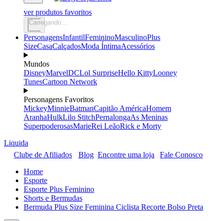
ver produtos favoritos
Carregando...
Personagens
Infantil
Feminino
Masculino
Plus
Size
Casa
Calçados
Moda Íntima
Acessórios
Mundos
Disney
Marvel
DC
Lol Surprise
Hello Kitty
Looney
Tunes
Cartoon Network
Personagens Favoritos
Mickey
Minnie
Batman
Capitão América
Homem
Aranha
Hulk
Lilo Stitch
Pernalonga
As Meninas
Superpoderosas
Marie
Rei Leão
Rick e Morty
Liquida
Clube de Afiliados
Blog
Encontre uma loja
Fale Conosco
Home
Esporte
Esporte Plus Feminino
Shorts e Bermudas
Bermuda Plus Size Feminina Ciclista Recorte Bolso Preta