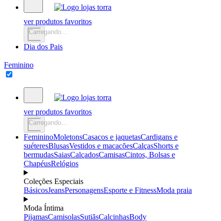
ver produtos favoritos
Carregando...
Dia dos Pais
Feminino
ver produtos favoritos
Carregando...
Feminino
Moletons
Casacos e jaquetas
Cardigans e
suéteres
Blusas
Vestidos e macacões
Calças
Shorts e
bermudas
Saias
Calçados
Camisas
Cintos, Bolsas e
Chapéus
Relógios
Coleções Especiais
Básicos
Jeans
Personagens
Esporte e Fitness
Moda praia
Moda Íntima
Pijamas
Camisolas
Sutiãs
Calcinhas
Body