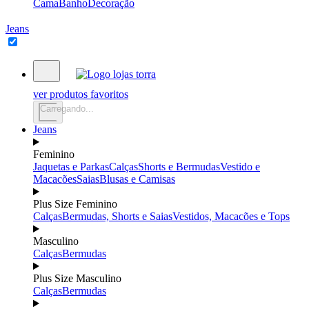
Cama
Banho
Decoração
Jeans
ver produtos favoritos
Carregando...
Jeans
Feminino
Jaquetas e Parkas
Calças
Shorts e Bermudas
Vestido e
Macacões
Saias
Blusas e Camisas
Plus Size Feminino
Calças
Bermudas, Shorts e Saias
Vestidos, Macacões e Tops
Masculino
Calças
Bermudas
Plus Size Masculino
Calças
Bermudas