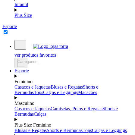
Infantil
Plus Size
Esporte
ver produtos favoritos
Carregando...
Esporte
Feminino
Casacos e Jaquetas
Blusas e Regatas
Shorts e
Bermudas
Tops
Calças e Leggings
Macacões
Masculino
Casacos e Jaquetas
Camisetas, Polos e Regatas
Shorts e
Bermudas
Calças
Plus Size Feminino
Blusas e Regatas
Shorts e Bermudas
Tops
Calças e Leggings