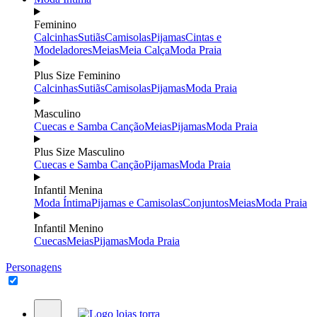
Feminino
Calcinhas
Sutiãs
Camisolas
Pijamas
Cintas e
Modeladores
Meias
Meia Calça
Moda Praia
Plus Size Feminino
Calcinhas
Sutiãs
Camisolas
Pijamas
Moda Praia
Masculino
Cuecas e Samba Canção
Meias
Pijamas
Moda Praia
Plus Size Masculino
Cuecas e Samba Canção
Pijamas
Moda Praia
Infantil Menina
Moda Íntima
Pijamas e Camisolas
Conjuntos
Meias
Moda Praia
Infantil Menino
Cuecas
Meias
Pijamas
Moda Praia
Personagens