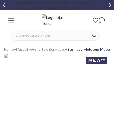
fechar menu
fechar menu
 favoritos
ver produtos
Home
Masculino
Shorts e Bermudas
Bermuda Moletom Masculin
25% OFF