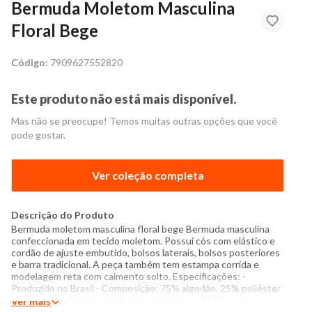
Bermuda Moletom Masculina
Floral Bege
Código:
7909627552820
Este produto não está mais disponível.
Mas não se preocupe! Temos muitas outras opções que você
pode gostar.
Ver coleção completa
Descrição do Produto
Bermuda moletom masculina floral bege Bermuda masculina
confeccionada em tecido moletom. Possui cós com elástico e
cordão de ajuste embutido, bolsos laterais, bolsos posteriores
e barra tradicional. A peça também tem estampa corrida e
modelagem reta com caimento solto. Especificações: -
Produzido no Brasil - Composição: 75% algodão, 25% poliéster
- Instruções de lavagem: Lavar somente a mão Não usar
Ver mais
alvejante a base de cloro Proibido usar secadora Passar com