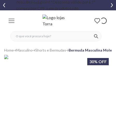
fechar menu
fechar menu
 favoritos
ver produtos
Home
Masculino
Shorts e Bermudas
Bermuda Masculina Moletin
30% OFF