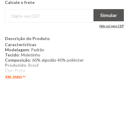
Calcule o frete
Simular
Não sei meu CEP
Descrição do Produto
Características
Modelagem
: Padrão
Tecido
:​ Moletinho
Composição
:​ 60% algodão 40% poliéster
Produzido
:​ Brasil
Cor
:​ Preta
Marca
: Torra
Ver mais
Mais detalhes
:​ Bermuda Masculina confeccionada em
moletinho. Possui elástico embutido no cós, cordão para
amarração e regulagem, bolsos frontais, acabamento e costura
padrão.
Modelo veste
peça tamanho M
Medidas da Modelo
:
Altura: 1,80m