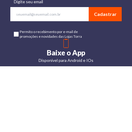
Digite seu email
Cadastrar
Permito o recebimento por e-mail de
promoções e novidades das Lojas Torra
Baixe o App
Disponível para Android e IOs
Lojas
Torra: a
moda do