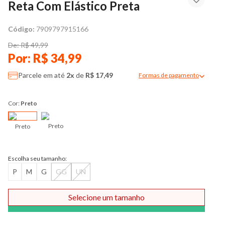
Reta Com Elástico Preta
Código:
7909797915166
De: R$ 49,99
Por: R$ 34,99
Parcele em até
2x
de
R$ 17,49
Formas de pagamento
Modal de formas de pag
Cor:
Preto
Preto
Preto
Escolha seu tamanho:
P
M
G
GG
UN
Selecione um tamanho
Comprar