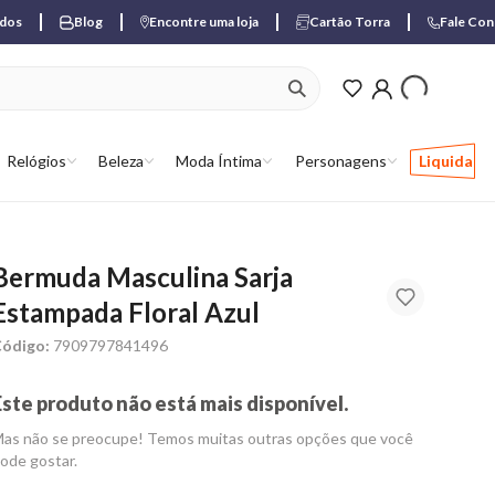
ados
Blog
Encontre uma loja
Cartão Torra
Fale Co
ver produtos favori
Relógios
Beleza
Moda Íntima
Personagens
Liquida
Bermuda Masculina Sarja
Estampada Floral Azul
ódigo:
7909797841496
Este produto não está mais disponível.
as não se preocupe! Temos muitas outras opções que você
ode gostar.