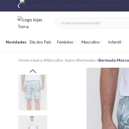
fechar menu
fechar menu
 favoritos
Abrir menu
Novidades
Dia dos Pais
Feminino
Masculino
Infantil
Home
Jeans
Masculino Jeans
Bermudas
Bermuda Mascul