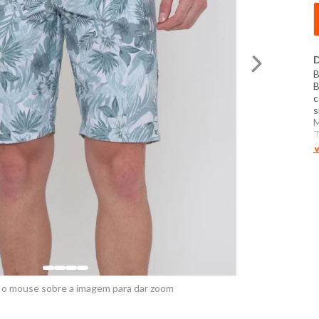
D
B
B
c
s
M
T
P
V
T
C
l
a
p
1
f
 o mouse sobre a imagem para dar zoom