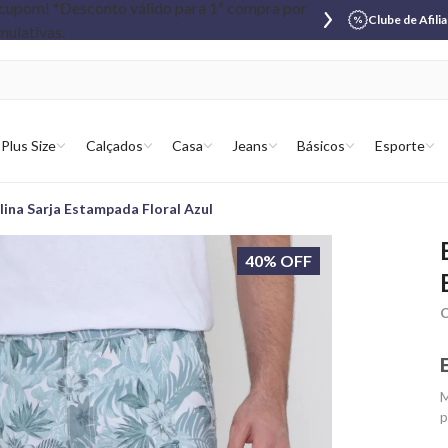
Clube de Afili
Plus Size
Calçados
Casa
Jeans
Básicos
Esporte
ina Sarja Estampada Floral Azul
40% OFF
C
M
p