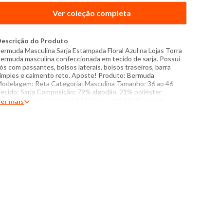
Ver coleção completa
escrição do Produto
ermuda Masculina Sarja Estampada Floral Azul na Lojas Torra
ermuda masculina confeccionada em tecido de sarja. Possui
ós com passantes, bolsos laterais, bolsos traseiros, barra
imples e caimento reto. Aposte! Produto: Bermuda
odelagem: Reta Categoria: Masculina Tamanho: 36 ao 46
ecido: Sarja Composição: 79% algodão, 21% poliéster
roduzido no Brasil Cor: Azul Marca: Torra Modelo veste
er mais
amanho 42 Medidas do Modelo: Altura: 1,86m Tórax: 99cm
intura: 80cm Quadril: 101cm Manequim: 40/42 Instruções de
avagem: Lavar com temperatura máxima de 40°C Não usar
lvejante a base de cloro Proibido usar secadora Secar
endurada sem torcer Passar com temperatura máxima de
50°C Não lavar a seco O tom das cores dos produtos nas
otos podem sofrer variações em decorrência do flash.