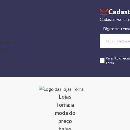
Cadast
Cadastre-se e re
Digite seu ema
Permito o rece
Torra
Lojas
Torra: a
moda do
preço
baixo