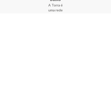
A Torra é
uma rede
varejista
que conta
com 90
lojas em 17
estados
brasileiros,
além da loja
online - site
e aplicativo.
Fundada há
33 anos no
coração do
Brás, a
empresa foi
criada com
o sonho de
transformar
o varejo
popular,
tornando-