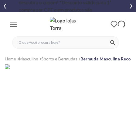
fechar menu
fechar menu
 favoritos
ver produtos
Home
Masculino
Shorts e Bermudas
Bermuda Masculina Recort