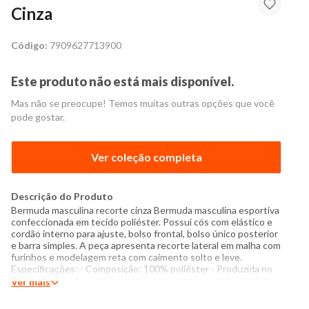
Cinza
Código:
7909627713900
Este produto não está mais disponível.
Mas não se preocupe! Temos muitas outras opções que você
pode gostar.
Ver coleção completa
Descrição do Produto
Bermuda masculina recorte cinza Bermuda masculina esportiva
confeccionada em tecido poliéster. Possui cós com elástico e
cordão interno para ajuste, bolso frontal, bolso único posterior
e barra simples. A peça apresenta recorte lateral em malha com
furinhos e modelagem reta com caimento solto e leve.
Especificações: - Composição: 100% poliéster - Produzida no
Brasil - Instruções de lavagem: Lavar com temperatura máxima
Ver mais
de 40°C Não usar alvejante a base de cloro Proibido usar
secadora Passar com temperatura máxima de 110°C O tom das