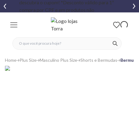
fechar menu
fechar menu
 favoritos
ver produtos
Home
Plus Size
Masculino Plus Size
Shorts e Bermudas
Bermuda 