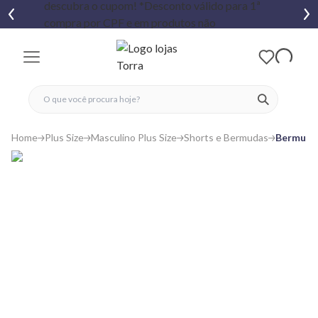
fechar menu
fechar menu
 favoritos
ver produtos
Home
Plus Size
Masculino Plus Size
Shorts e Bermudas
Bermuda 