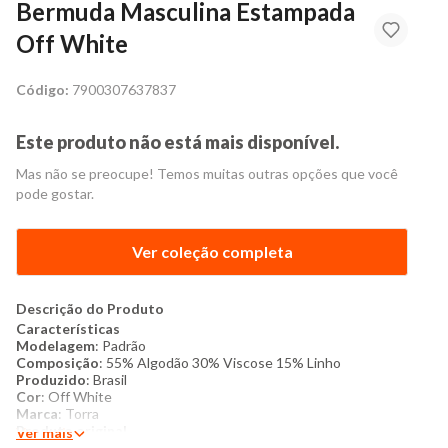
Bermuda Masculina Estampada
Off White
Código:
7900307637837
Este produto não está mais disponível.
Mas não se preocupe! Temos muitas outras opções que você
pode gostar.
Ver coleção completa
Descrição do Produto
Características
Modelagem
: Padrão
Composição
: 55% Algodão 30% Viscose 15% Linho
Produzido
: Brasil
Cor
: Off White
Marca
: Torra
Produto original
Ver mais