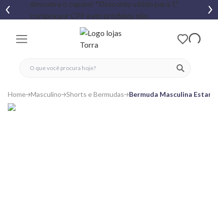
fechar menu
fechar menu
 favoritos
ver produtos
Home
Masculino
Shorts e Bermudas
Bermuda Masculina Estamp