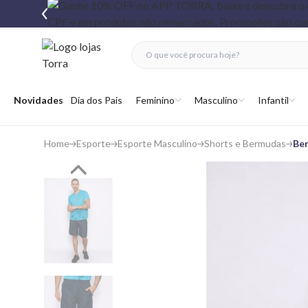
fechar menu
fechar menu
 favoritos
Abrir menu
Novidades
Dia dos Pais
Feminino
Masculino
Infantil
Home
Esporte
Esporte Masculino
Shorts e Bermudas
Ber