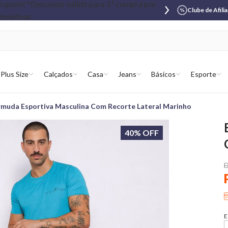
Clube de Afili
Plus Size
Calçados
Casa
Jeans
Básicos
Esporte
muda Esportiva Masculina Com Recorte Lateral Marinho
40% OFF
D
E