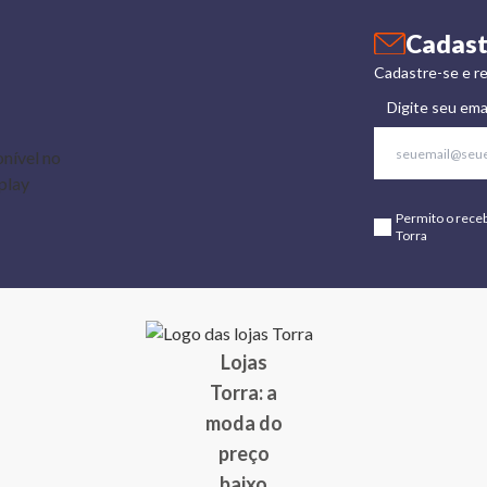
Cadast
Cadastre-se e re
Digite seu ema
Permito o rece
Torra
Lojas
Torra: a
moda do
preço
baixo