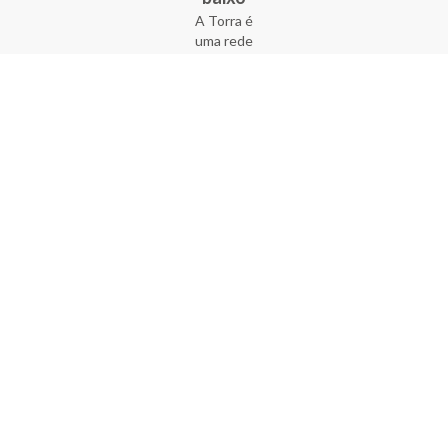
A Torra é
uma rede
varejista
que conta
com 90
lojas em 17
estados
brasileiros,
além da loja
online - site
e aplicativo.
Fundada há
33 anos no
coração do
Brás, a
empresa foi
criada com
o sonho de
transformar
o varejo
popular,
tornando-