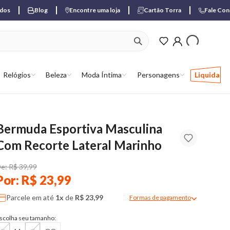
ados
Blog
Encontre uma loja
Cartão Torra
Fale Co
ver produtos favori
Relógios
Beleza
Moda Íntima
Personagens
Liquida
Bermuda Esportiva Masculina
Com Recorte Lateral Marinho
e: R$ 39,99
Por: R$ 23,99
Parcele em até
1x
de
R$ 23,99
Formas de pagamento
Modal de formas de pagame
scolha seu tamanho: