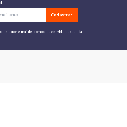
il
Cadastrar
bimento por e-mail de promoções e novidades das Lojas