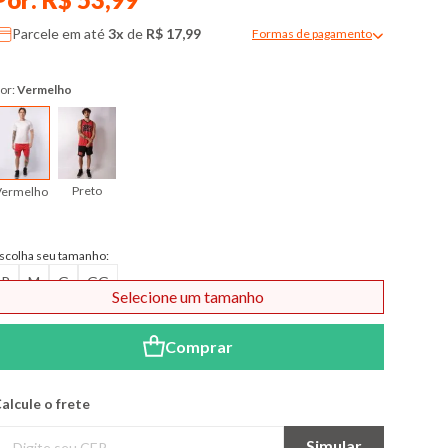
Parcele em até
3x
de
R$ 17,99
Formas de pagamento
Modal de formas de pagame
or:
Vermelho
Preto
Vermelho
scolha seu tamanho:
P
M
G
GG
Selecione um tamanho
Comprar
alcule o frete
Simular