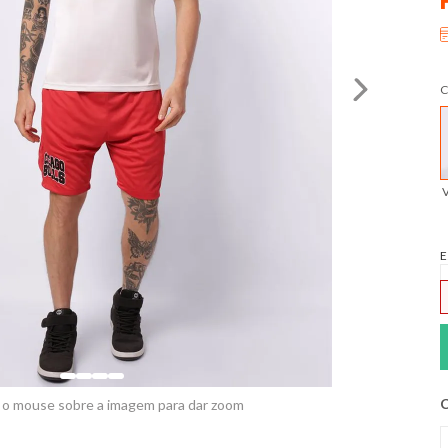
C
E
C
 o mouse sobre a imagem para dar zoom