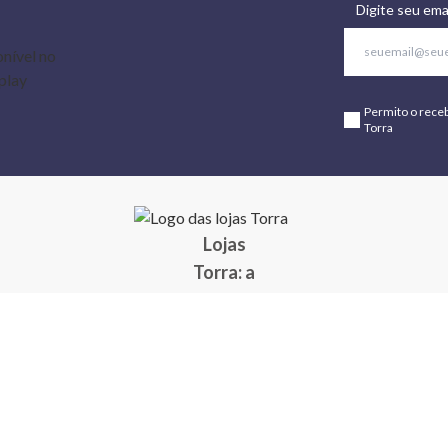
Digite seu ema
Permito o rece
Torra
Lojas
Torra: a
moda do
preço
baixo
A Torra é
uma rede
varejista
que conta