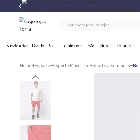
fechar menu
fechar menu
 favoritos
Abrir menu
Novidades
Dia dos Pais
Feminino
Masculino
Infantil
Home
Esporte
Esporte Masculino
Shorts e Bermudas
Ber