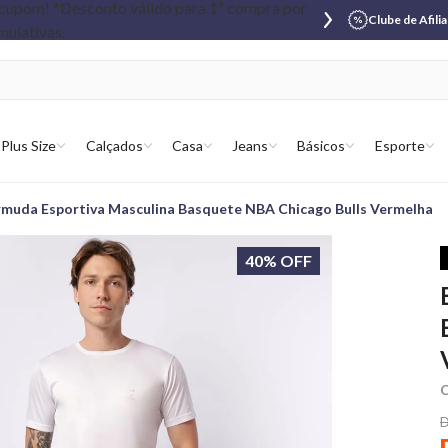
Clube de Afili
Plus Size
Calçados
Casa
Jeans
Básicos
Esporte
muda Esportiva Masculina Basquete NBA Chicago Bulls Vermelha
40% OFF
C
D