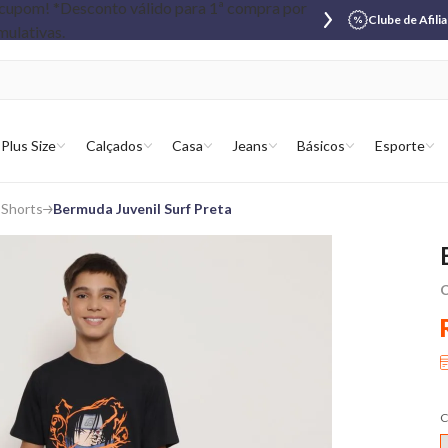
Clube de Afili
Plus Size
Calçados
Casa
Jeans
Básicos
Esporte
 Shorts
Bermuda Juvenil Surf Preta
C
C