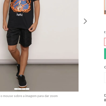
E
C
D
 o mouse sobre a imagem para dar zoom
B