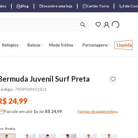
ados
Blog
Encontre uma loja
Cartão Torra
Fale Co
ver produtos favori
Relógios
Beleza
Moda Íntima
Personagens
Liquida
Bermuda Juvenil Surf Preta
ódigo:
7909969431821
R$ 24,99
Parcele em até
1x
de
R$ 24,99
Formas de pagamento
Modal de formas de pagame
or:
Preto