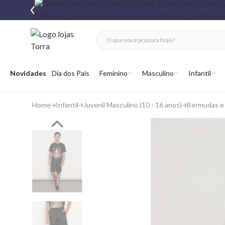
fechar menu
fechar menu
 favoritos
Abrir menu
Novidades
Dia dos Pais
Feminino
Masculino
Infantil
Home
Infantil
Juvenil Masculino (10 - 16 anos)
Bermudas e