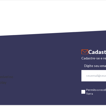
Cadast
Cadastre-se e re
Digite seu ema
Permito o rece
Torra