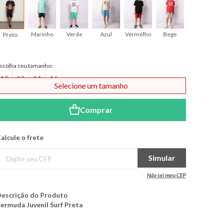
Marinho
Verde
Azul
Vermelho
Bege
Preto
scolha seu tamanho:
10
12
14
16
Selecione um tamanho
Comprar
alcule o frete
Simular
Não sei meu CEP
escrição do Produto
ermuda Juvenil Surf Preta