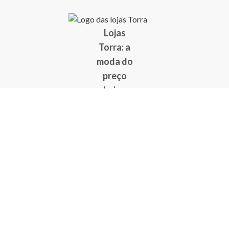
Lojas
Torra: a
moda do
preço
baixo
A Torra é
uma rede
varejista
que conta
com 90
lojas em 17
estados
brasileiros,
além da loja
online - site
e aplicativo.
Fundada há
33 anos no